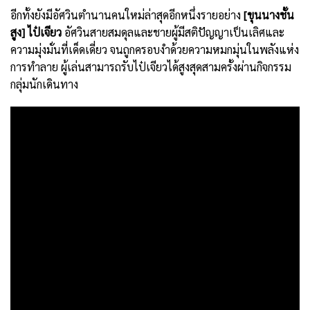
อีกทั้งยังมีอัศวินตำนานคนใหม่ล่าสุดอีกหนึ่งรายอย่าง
[
ขุนนางชั้น
สูง
]
ไป๋เจียว
อัศวินสายสมดุลและชายผู้มีสติปัญญาเป็นเลิศและ
ความมุ่งมั่นที่เด็ดเดี่ยว จนถูกครอบงำด้วยความหมกมุ่นในพลังแห่ง
การทำลาย ผู้เล่นสามารถรับไป๋เจียวได้สูงสุดสามครั้งผ่านกิจกรรม
กลุ่มนักเดินทาง