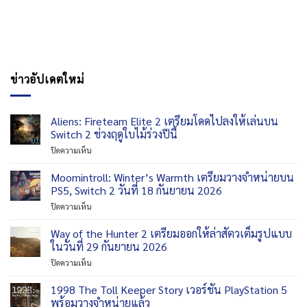
ข่าวอัปเดตใหม่
Aliens: Fireteam Elite 2 เตรียมโดดไปลงให้เล่นบน
Switch 2 ช่วงฤดูใบไม้ร่วงปีนี้
บน
ปิดความเห็น
Aliens:
Fireteam
Moomintroll: Winter’s Warmth เตรียมวางจำหน่ายบน
Elite
PS5, Switch 2 วันที่ 18 กันยายน 2026
2
บน
ปิดความเห็น
เตรียม
Moomintroll:
โดด
Winter’s
Way of the Hunter 2 เตรียมออกให้ล่าสัตวเต็มรูปแบบ
ไป
Warmth
ลง
ในวันที่ 29 กันยายน 2026
เตรียม
ให้
บน
ปิดความเห็น
วาง
เล่น
Way
จำหน่าย
บน
of
1998 The Toll Keeper Story เวอร์ชัน PlayStation 5
บน
Switch
the
PS5,
พร้อมวางจำหน่ายแล้ว
2