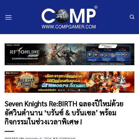
ข้าม
ไป
ยัง
เนื้อหา
Seven Knights Re:BIRTH ฉลองปีใหม่ด้วย
อัศวินตำนาน ‘บรันซ์ & บรันเซล’ พร้อม
กิจกรรมในช่วงเวลาพิเศษ !
POSTED ON
มกราคม 9, 2026
BY
CODEMAN