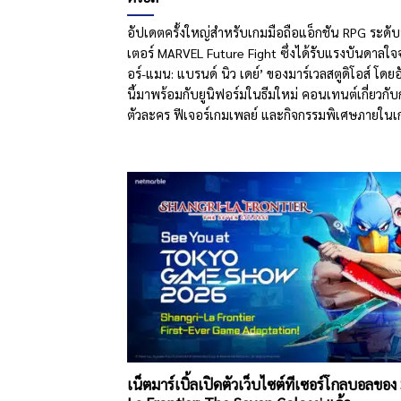
อัปเดตครั้งใหญ่สำหรับเกมมือถือแอ็กชัน RPG ระดั
เตอร์ MARVEL Future Fight ซึ่งได้รับแรงบันดาลใ
อร์-แมน: แบรนด์ นิว เดย์’ ของมาร์เวลสตูดิโอส์ โดย
นี้มาพร้อมกับยูนิฟอร์มในธีมใหม่ คอนเทนต์เกี่ยวก
ตัวละคร ฟีเจอร์เกมเพลย์ และกิจกรรมพิเศษภายในเ
เน็ตมาร์เบิ้ลเปิดตัวเว็บไซต์ทีเซอร์โกลบอลของ