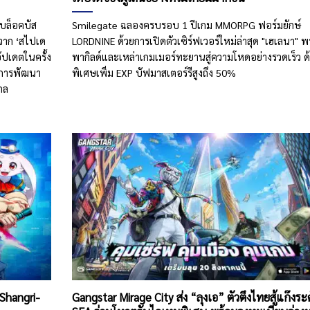
บบล็อคบัส
Smilegate ฉลองครบรอบ 1 ปีเกม MMORPG ฟอร์มยักษ์
จจาก ‘สไปเด
LORDNINE ด้วยการเปิดตัวเซิร์ฟเวอร์ใหม่ล่าสุด "เฮเลนา" พ
อัปเดตในครั้ง
พากิลด์และเหล่าเกมเมอร์ทะยานสู่ความโหดอย่างรวดเร็ว ด
ับการพัฒนา
พิเศษเพิ่ม EXP บัฟมาสเตอร์รีสูงถึง 50%
กล
 Shangri-
Gangstar Mirage City ส่ง “ลุงเอ” ตัวตึงไทยสู้แก๊งระ