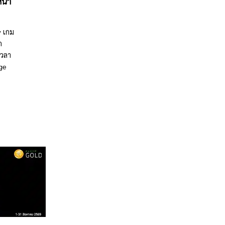
น้า
y เกม
ก
เวลา
ge