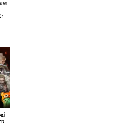
งเอก
้า
หม่
การ