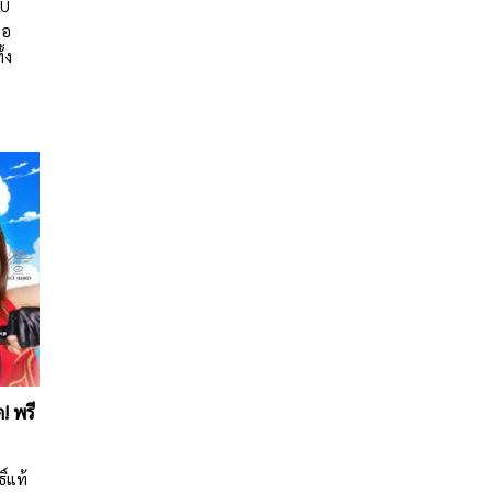
AU
่อ
้ง
! พรี
์แท้