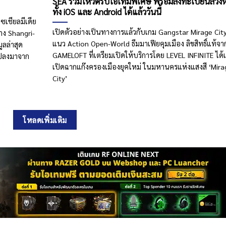
SEA ร่วมโหวตรับไอเทมพิเศษ พร้อมลงทะเบียนล่วงห
ทั้ง iOS และ Android ได้แล้ววันนี้
เชียลมีเดีย
เปิดตัวอย่างเป็นทางการแล้วกับเกม Gangstar Mirage Cit
่าง Shangri-
แนว Action Open-World ธีมมาเฟียคุมเมือง ลิขสิทธิ์แท้จา
ูลล่าสุด
GAMELOFT ที่เตรียมเปิดให้บริการโดย LEVEL INFINITE ได้
แปลงมาจาก
เปิดฉากแก๊งครองเมืองยุคใหม่ ในมหานครแห่งแสงสี ‘Mira
City’
โหลดเพิ่มเติม