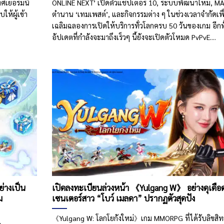
ทศเยอรมนี
ONLINE NEXT’ เปิดตัวแชปเตอร์ 10, ระบบพัฒนาใหม่, M
้ผู้เข้า
ตำนาน ‘เทมเพสต์’, และกิจกรรมต่าง ๆ ในช่วงเวลาจำกัดเพื
เฉลิมฉลองการเปิดให้บริการทั่วโลกครบ 50 วันของเกม อีกทั
อัปเดตที่กำลังจะมาถึงเร็วๆ นี้ยังจะเปิดตัวโหมด PvPvE....
ย่างเป็น
เปิดลงทะเบียนล่วงหน้า 《Yulgang W》 อย่างดุเดือด
ม
เซนเตอร์สาว “โบว์ เมลดา” ปรากฏตัวสุดปัง
《Yulgang W: โลกโยกังใหม่》เกม MMORPG ที่ได้รับลิขสิทธิ