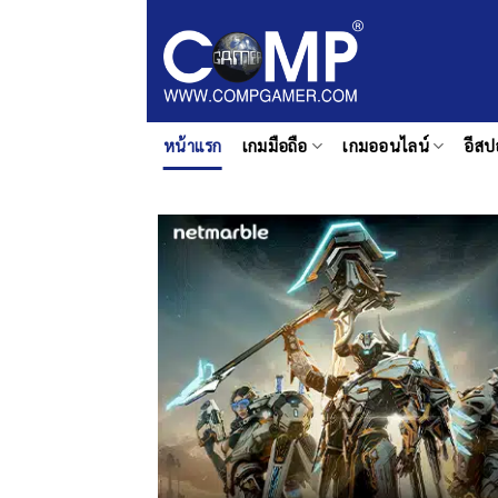
ข้าม
ไป
ยัง
เนื้อหา
หน้าแรก
เกมมือถือ
เกมออนไลน์
อีสป