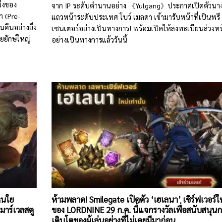
ึ่งของ
จาก IP ระดับตำนานอย่าง 《Yulgang》ประกาศเปิดตัวนา
า (Pre-
แถวหน้าระดับประเทศ โบว์ เมลดา เข้ามารับหน้าที่เป็นพรี
นคืนอย่างยิ่ง
เซนเตอร์อย่างเป็นทางการ! พร้อมเปิดให้ลงทะเบียนล่วงหน
ยักษ์ใหญ่
อย่างเป็นทางการแล้ววันนี้
หนใย
ห้ามพลาด! Smilegate เปิดตัว ‘เฮเลนา’ เซิร์ฟเวอร์ใ
มาร์เวลสตู
ของ LORDNINE 29 ก.ค. นี้แจกรางวัลเพื่อสนับสนุน
เติบโตของผู้เล่นอย่างที่ไม่เคยมีมาก่อน