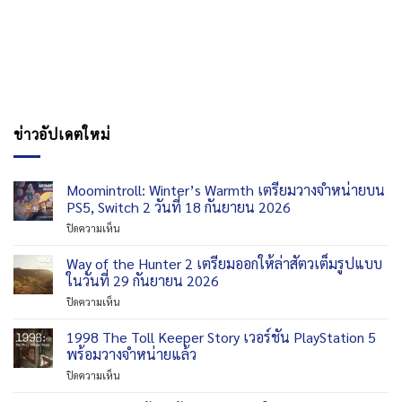
ข่าวอัปเดตใหม่
Moomintroll: Winter’s Warmth เตรียมวางจำหน่ายบน
PS5, Switch 2 วันที่ 18 กันยายน 2026
บน
ปิดความเห็น
Moomintroll:
Winter’s
Way of the Hunter 2 เตรียมออกให้ล่าสัตวเต็มรูปแบบ
Warmth
ในวันที่ 29 กันยายน 2026
เตรียม
บน
ปิดความเห็น
วาง
Way
จำหน่าย
of
1998 The Toll Keeper Story เวอร์ชัน PlayStation 5
บน
the
PS5,
พร้อมวางจำหน่ายแล้ว
Hunter
Switch
บน
ปิดความเห็น
2
2
1998
เตรียม
วัน