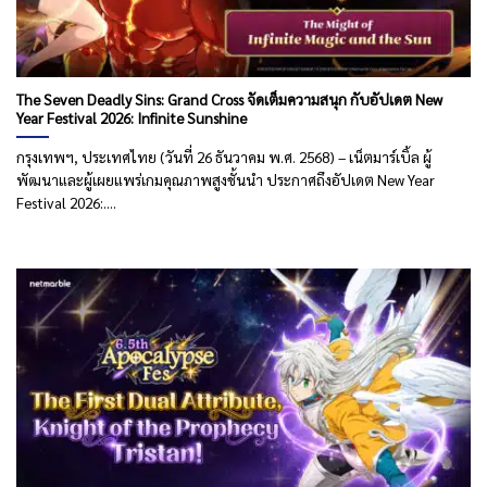
The Seven Deadly Sins: Grand Cross จัดเต็มความสนุก กับอัปเดต New
Year Festival 2026: Infinite Sunshine
กรุงเทพฯ, ประเทศไทย (วันที่ 26 ธันวาคม พ.ศ. 2568) – เน็ตมาร์เบิ้ล ผู้
พัฒนาและผู้เผยแพร่เกมคุณภาพสูงชั้นนำ ประกาศถึงอัปเดต New Year
Festival 2026:....