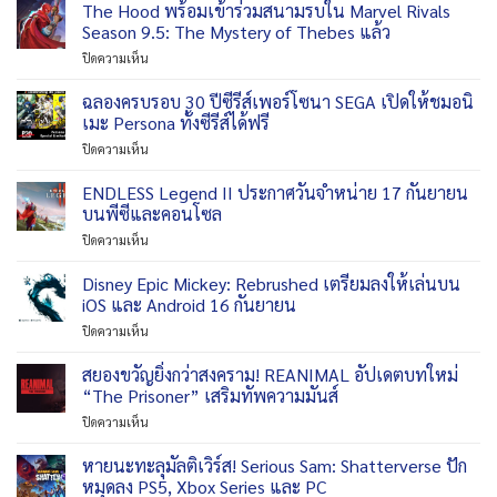
The
The Hood พร้อมเข้าร่วมสนามรบใน Marvel Rivals
ออก
ที่
Toll
ให้
Season 9.5: The Mystery of Thebes แล้ว
18
Keeper
ล่า
กันยายน
บน
ปิดความเห็น
Story
สัตว
2026
The
เวอร์ชัน
เต็ม
Hood
ฉลองครบรอบ 30 ปีซีรีส์เพอร์โซนา SEGA เปิดให้ชมอนิ
PlayStation
รูป
พร้อม
5
เมะ Persona ทั้งซีรีส์ได้ฟรี
แบบ
เข้า
พร้อม
ใน
บน
ปิดความเห็น
ร่วม
วาง
วัน
ฉลอง
สนามรบ
จำหน่าย
ที่
ครบ
ENDLESS Legend II ประกาศวันจำหน่าย 17 กันยายน
ใน
แล้ว
29
รอบ
Marvel
บนพีซีและคอนโซล
กันยายน
30
Rivals
2026
บน
ปิดความเห็น
ปี
Season
ENDLESS
ซี
9.5:
Legend
Disney Epic Mickey: Rebrushed เตรียมลงให้เล่นบน
รีส์
The
II
เพ
iOS และ Android 16 กันยายน
Mystery
ประกาศ
อร์
of
บน
ปิดความเห็น
วัน
โซนา
Thebes
Disney
จำหน่าย
SEGA
แล้ว
Epic
สยองขวัญยิ่งกว่าสงคราม! REANIMAL อัปเดตบทใหม่
17
เปิด
Mickey:
กันยายน
“The Prisoner” เสริมทัพความมันส์
ให้
Rebrushed
บน
ชม
บน
ปิดความเห็น
เตรียม
พีซี
อ
สยอง
ลง
และ
นิ
ขวัญ
หายนะทะลุมัลติเวิร์ส! Serious Sam: Shatterverse ปัก
ให้
คอนโซล
เมะ
ยิ่ง
เล่น
หมุดลง PS5, Xbox Series และ PC
Persona
กว่า