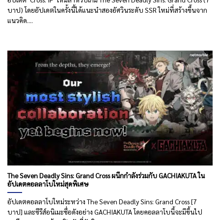
บาป) โดยอัปเดตในครั้งนี้ได้แนะนำสองอัศวินระดับ SSR ใหม่ที่สร้างขึ้นจาก
แนวคิด....
The Seven Deadly Sins: Grand Cross ผนึกกำลังร่วมกับ GACHIAKUTA ใน
อัปเดตคอลลาโบใหม่สุดพิเศษ
อัปเดตคอลลาโบใหม่ระหว่าง The Seven Deadly Sins: Grand Cross [7
บาป] และซีรีส์อนิเมะชื่อดังอย่าง GACHIAKUTA โดยคอลลาโบนี้จะมีขึ้นไป