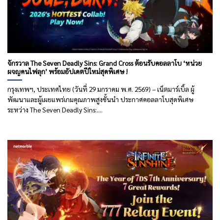
จักรวาล The Seven Deadly Sins: Grand Cross ต้อนรับคอลลาโบ ‘หน่วย
ผจญคนไฟลุก’ พร้อมอัปเดตปีใหม่สุดพิเศษ !
กรุงเทพฯ, ประเทศไทย (วันที่ 29 มกราคม พ.ศ. 2569) – เน็ตมาร์เบิ้ล ผู้
พัฒนาและผู้เผยแพร่เกมคุณภาพสูงชั้นนำ ประกาศคอลลาโบสุดพิเศษ
ระหว่าง The Seven Deadly Sins:....