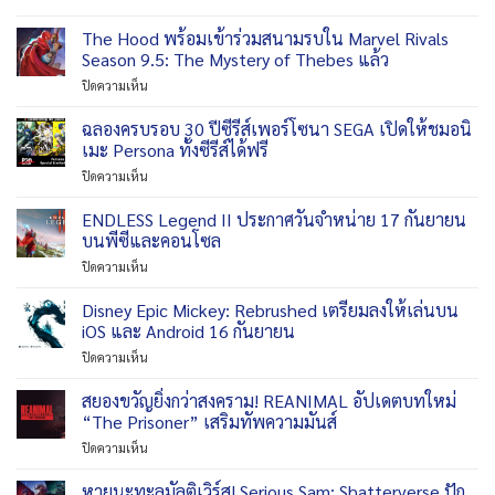
2
1998
เตรียม
วัน
The
The Hood พร้อมเข้าร่วมสนามรบใน Marvel Rivals
ออก
ที่
Toll
ให้
Season 9.5: The Mystery of Thebes แล้ว
18
Keeper
ล่า
กันยายน
บน
ปิดความเห็น
Story
สัตว
2026
The
เวอร์ชัน
เต็ม
Hood
ฉลองครบรอบ 30 ปีซีรีส์เพอร์โซนา SEGA เปิดให้ชมอนิ
PlayStation
รูป
พร้อม
5
เมะ Persona ทั้งซีรีส์ได้ฟรี
แบบ
เข้า
พร้อม
ใน
บน
ปิดความเห็น
ร่วม
วาง
วัน
ฉลอง
สนามรบ
จำหน่าย
ที่
ครบ
ENDLESS Legend II ประกาศวันจำหน่าย 17 กันยายน
ใน
แล้ว
29
รอบ
Marvel
บนพีซีและคอนโซล
กันยายน
30
Rivals
2026
บน
ปิดความเห็น
ปี
Season
ENDLESS
ซี
9.5:
Legend
Disney Epic Mickey: Rebrushed เตรียมลงให้เล่นบน
รีส์
The
II
เพ
iOS และ Android 16 กันยายน
Mystery
ประกาศ
อร์
of
บน
ปิดความเห็น
วัน
โซนา
Thebes
Disney
จำหน่าย
SEGA
แล้ว
Epic
สยองขวัญยิ่งกว่าสงคราม! REANIMAL อัปเดตบทใหม่
17
เปิด
Mickey:
กันยายน
“The Prisoner” เสริมทัพความมันส์
ให้
Rebrushed
บน
ชม
บน
ปิดความเห็น
เตรียม
พีซี
อ
สยอง
ลง
และ
นิ
ขวัญ
หายนะทะลุมัลติเวิร์ส! Serious Sam: Shatterverse ปัก
ให้
คอนโซล
เมะ