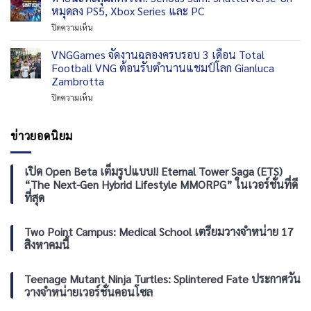
ยิ่ง
เล่น
หมุดลง PS5, Xbox Series และ PC
Persona
กว่า
บน
ทั้ง
บน
ปิดความเห็น
สงคราม!
iOS
ซี
หายนะ
REANIMAL
และ
รีส์
ทะ
VNGGames จัดงานฉลองครบรอบ 3 เดือน Total
อัปเดต
Android
ได้
ลุ
บท
Football VNG ต้อนรับตำนานแชมป์โลก Gianluca
16
ฟรี
มัลติ
ใหม่
กันยายน
Zambrotta
เวิร์ส!
“The
บน
ปิดความเห็น
Serious
Prisoner”
VNGGames
Sam:
เสริม
จัด
Shatterverse
ทัพ
งาน
ปัก
ข่าวยอดนิยม
ความ
ฉลอง
หมุด
มันส์
ครบ
ลง
รอบ
PS5,
เปิด Open Beta เต็มรูปแบบ!! Eternal Tower Saga (ETS)
3
Xbox
“The Next-Gen Hybrid Lifestyle MMORPG” ในเวอร์ชั่นที่ดี
เดือน
Series
ที่สุด
Total
และ
Football
PC
VNG
Two Point Campus: Medical School เตรียมวางจำหน่าย 17
ต้อนรับ
สิงหาคมนี้
ตำนาน
แชมป์
โลก
Teenage Mutant Ninja Turtles: Splintered Fate ประกาศวัน
Gianluca
วางจำหน่ายเวอร์ชั่นคอนโซล
Zambrotta