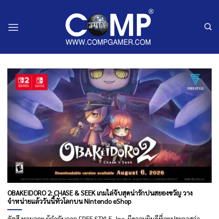
ข้าม
ไป
ยัง
เนื้อหา
OBAKEIDORO 2: CHASE & SEEK เกมไล่จับสุดน่ารักปนสยองขวัญ วาง
จำหน่ายแล้ววันนี้ทั่วโลกบน Nintendo eShop
คัตสึ ทานากะ ผู้กำกับจาก FREE STYLE, Inc. มีความยินดีที่จะประกาศว่า