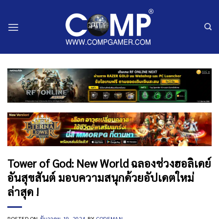
ข้าม
ไป
ยัง
เนื้อหา
Tower of God: New World ฉลองช่วงฮอลิเดย์
อันสุขสันต์ มอบความสนุกด้วยอัปเดตใหม่
ล่าสุด !
POSTED ON
ธันวาคม 19, 2024
BY
CODEMAN