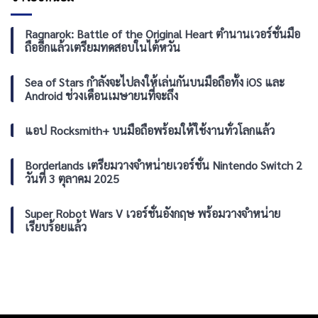
จัด
จ่อ
เรื่อง
อีเวนต์
เปิด
ใหม่
Clean
Ragnarok: Battle of the Original Heart ตำนานเวอร์ชั่นมือ
ตัว
และ
Sweepstakes!
เวอร์ชัน
ถืออีกแล้วเตรียมทดสอบในไต้หวัน
รองรับ
สกิน
เต็ม
ความ
ฤดู
บน
ละเอียด
ร้อน
Sea of Stars กำลังจะไปลงให้เล่นกันบนมือถือทั้ง iOS และ
PC
4K
ใหม่
Android ช่วงเดือนเมษายนที่จะถึง
60
FPS
แอป Rocksmith+ บนมือถือพร้อมให้ใช้งานทั่วโลกแล้ว
Borderlands เตรียมวางจำหน่ายเวอร์ชั่น Nintendo Switch 2
วันที่ 3 ตุลาคม 2025
Super Robot Wars V เวอร์ชั่นอังกฤษ พร้อมวางจำหน่าย
เรียบร้อยแล้ว