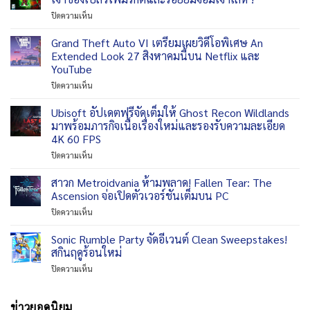
ไลน์
โหมด
วัน
บน
ปิดความเห็น
อัป
ใหม่
นี้
THE
เกม
และ
ทั่ว
KING
Grand Theft Auto VI เตรียมเผยวิดีโอพิเศษ An
ภายใน
บท
โลก
OF
งาน
Extended Look 27 สิงหาคมนี้บน Netflix และ
สรุป
บน
FIGHTERS
Gamescom
เนื้อ
YouTube
Nintendo
AFK
2026
เรื่อง
eShop
บน
ปิดความเห็น
ต้อนรับ
Grand
‘แอช
Theft
ค
Ubisoft อัปเดตฟรีจัดเต็มให้ Ghost Recon Wildlands
Auto
ริม
มาพร้อมภารกิจเนื้อเรื่องใหม่และรองรับความละเอียด
VI
สัน’
4K 60 FPS
เตรียม
เจ้าของ
บน
ปิดความเห็น
เผย
เปลว
Ubisoft
วิดีโอ
ไฟ
อัปเดต
พิเศษ
มรกต
สาวก Metroidvania ห้ามพลาด! Fallen Tear: The
ฟรี
An
และ
Ascension จ่อเปิดตัวเวอร์ชันเต็มบน PC
จัด
Extended
รอย
บน
ปิดความเห็น
เต็ม
Look
ยิ้ม
สาวก
ให้
27
จอม
Metroidvania
Sonic Rumble Party จัดอีเวนต์ Clean Sweepstakes!
Ghost
สิงหาคม
เจ้า
ห้าม
Recon
นี้
สกินฤดูร้อนใหม่
เล่ห์
พลาด!
Wildlands
บน
!
บน
ปิดความเห็น
Fallen
มา
Netflix
Sonic
Tear:
พร้อม
และ
Rumble
The
ภารกิจ
YouTube
Party
ข่าวยอดนิยม
Ascension
เนื้อ