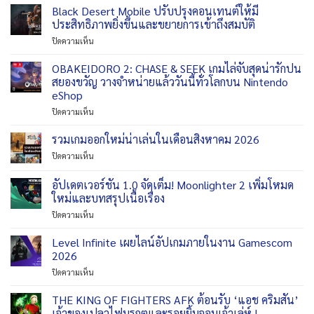
Black Desert Mobile ปรับปรุงคอนเทนต์ให้มี
ประสิทธิภาพยิ่งขึ้นและขยายการเข้าถึงสมบัติ
บน
ปิดความเห็น
Black
Desert
OBAKEIDORO 2: CHASE & SEEK เกมไล่จับสุดน่ารักปน
Mobile
สยองขวัญ วางจำหน่ายแล้ววันนี้ทั่วโลกบน Nintendo
ปรับปรุง
eShop
คอน
บน
ปิดความเห็น
เทนต์
OBAKEIDORO
ให้
2:
มี
รวมเกมออกใหม่น่าเล่นในเดือนสิงหาคม 2026
CHASE
ประสิทธิภาพ
บน
ปิดความเห็น
&
ยิ่ง
รวม
SEEK
ขึ้น
เกม
อัปเดตเวอร์ชัน 1.0 จัดเต็ม! Moonlighter 2 เพิ่มโหมด
เกม
และ
ออก
ไล่
ขยาย
ใหม่และบทสรุปเนื้อเรื่อง
ใหม่
จับ
การ
บน
ปิดความเห็น
น่า
สุด
เข้า
อัปเดต
เล่น
น่า
ถึง
เวอร์ชัน
ใน
Level Infinite เผยไลน์อัปเกมภายในงาน Gamescom
รัก
สมบัติ
1.0
เดือน
2026
ปน
จัด
สิงหาคม
สยอง
บน
ปิดความเห็น
เต็ม!
2026
ขวัญ
Level
Moonlighter
วาง
Infinite
THE KING OF FIGHTERS AFK ต้อนรับ ‘แอช คริมสัน’
2
จำหน่าย
เผย
เพิ่ม
เจ้าของเปลวไฟมรกตและรอยยิ้มจอมเจ้าเล่ห์ !
แล้ว