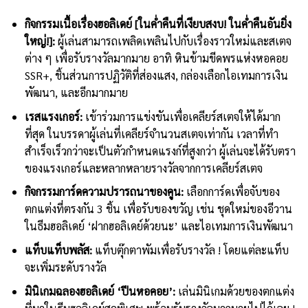
กิจกรรมเนื้อเรื่องฮอลิเดย์
[
ในค่ำคืนที่เงียบสงบ
!
ในค่ำคืนอันยิ่ง
ใหญ่
!]:
ผู้เล่นสามารถเพลิดเพลินไปกับเรื่องราวใหม่และสเตจ
ต่าง ๆ เพื่อรับรางวัลมากมาย อาทิ หินข้ามขีดพรแห่งหอคอย
SSR+, ชิ้นส่วนการปฏิวัติที่ส่องแสง, กล่องเลือกไอเทมการเงิน
พัฒนา, และอีกมากมาย
เรสแรงเกอร์
:
เข้าร่วมการแข่งขันเพื่อเคลียร์สเตจให้ได้มาก
ที่สุด ในบรรดาผู้เล่นที่เคลียร์จำนวนสเตจเท่ากัน เวลาที่ทำ
สำเร็จเร็วกว่าจะเป็นตัวกำหนดแรงก์ที่สูงกว่า ผู้เล่นจะได้รับตรา
ของแรงเกอร์และหลากหลายรางวัลจากการเคลียร์สเตจ
กิจกรรมการ์ดความปรารถนาของคูน
:
เลือกการ์ดเพื่อจับของ
ตกแต่งที่ตรงกัน 3 ชิ้น เพื่อรับของขวัญ เช่น ชุดใหม่ของอีวาน
ในธีมฮอลิเดย์ ‘ฝากฮอลิเดย์ด้วยนะ’ และไอเทมการเงินพัฒนา
แท็บแท็บพลัส
:
แท็บตุ๊กตาพัมเพื่อรับรางวัล ! โดยแต่ละแท็บ
จะเพิ่มระดับรางวัล
มินิเกมฉลองฮอลิเดย์
‘
ปีนหอคอย
’:
เล่นมินิเกมด้วยของตกแต่ง