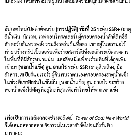
และ SSR ใหม่ก็พร้อมให้ผู้เล่นได้สัมผัสความสนุกแล้วด้วยเช่นกัน !
อัปเดตใหม่เปิดตัวต้อนรับ
[
การปฏิวัติ
]
พัมที่
25
ระดับ
SSR+
(ธาตุ
สีน้ำเงิน, นักเวท, เวฟคอนโทรลเลอร์) ผู้ครอบครองน้ำศักดิ์สิทธิ์สี
ดำ ออร์บอันทรงพลัง รวมถึงธอร์นชิ้นที่สอง เขาอยู่ในสถานะไร้
พ่าย สร้างทริปเปิ้ลออร์บเพื่อร่ายสตาร์ดัสซึ่งจะเกิดระเบิดดวงดาว
ในพื้นที่ที่มีศัตรูหนาแน่น และอีกหนึ่งเพื่อนร่วมทีมที่ได้ถูกเพิ่ม
เข้ามา
[
หอกน้ำแข็ง
]
คูน อาเกโร
ระดับ
SSR
(ธาตุสีเหลือง, มือ
สังหาร, สเปียร์แบเรอร์) ผู้ค้นพบว่าตนเองครอบครองธาตุน้ำแข็ง
ในช่วงที่เขาฝึกฝนในชั้นลับ [หอกน้ำแข็ง] คูน อาเกโร จะขว้าง
หอกน้ำแข็งใส่ศัตรูที่อยู่ไกลที่สุดเพื่อทำโทษให้พวกเขาแข็ง
เพื่อเป็นการเฉลิมฉลองช่วงฮอลิเดย์
Tower of God: New World
ก็ได้เสนอหลากหลายกิจกรรมในเวลาจำกัดไปจนถึงวันที่ 2
มกราคม: