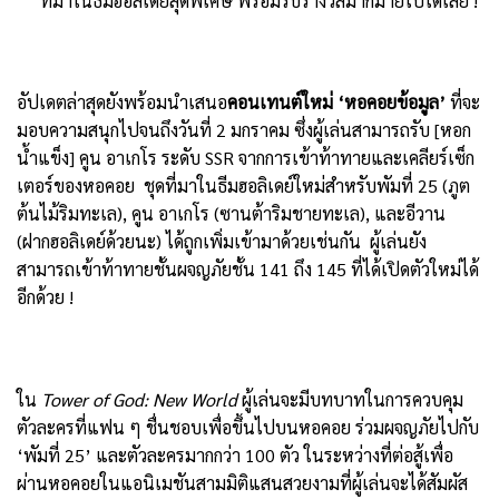
ที่มาในธีมฮอลิเดย์สุดพิเศษ พร้อมรับรางวัลมากมายไปได้เลย !
อัปเดตล่าสุดยังพร้อมนำเสนอ
คอนเทนต์ใหม่
‘
หอคอยข้อมูล
’
ที่จะ
มอบความสนุกไปจนถึงวันที่ 2 มกราคม ซึ่งผู้เล่นสามารถรับ [หอก
น้ำแข็ง] คูน อาเกโร ระดับ SSR จากการเข้าท้าทายและเคลียร์เซ็ก
เตอร์ของหอคอย ชุดที่มาในธีมฮอลิเดย์ใหม่สำหรับพัมที่ 25 (ภูต
ต้นไม้ริมทะเล), คูน อาเกโร (ซานต้าริมชายทะเล), และอีวาน
(ฝากฮอลิเดย์ด้วยนะ) ได้ถูกเพิ่มเข้ามาด้วยเช่นกัน ผู้เล่นยัง
สามารถเข้าท้าทายชั้นผจญภัยชั้น 141 ถึง 145 ที่ได้เปิดตัวใหม่ได้
อีกด้วย !
ใน
Tower of God: New World
ผู้เล่นจะมีบทบาทในการควบคุม
ตัวละครที่แฟน ๆ ชื่นชอบเพื่อขึ้นไปบนหอคอย ร่วมผจญภัยไปกับ
‘พัมที่ 25’ และตัวละครมากกว่า 100 ตัว ในระหว่างที่ต่อสู้เพื่อ
ผ่านหอคอยในแอนิเมชันสามมิติแสนสวยงามที่ผู้เล่นจะได้สัมผัส