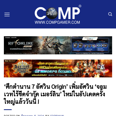
ข้าม
ไป
ยัง
เนื้อหา
‘ศึกตำนาน 7 อัศวิน Origin’ เพิ่มอัศวิน ‘จอม
เวทไร้ขีดจำกัด เมอร์ลิน’ ใหม่ในอัปเดตครั้ง
ใหญ่แล้ววันนี้ !
POSTED ON
มิถุนายน 5, 2026
BY
CODEMAN