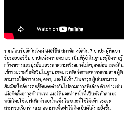
ร่วมต้อนรับอัศวินใหม่
เมอร์ลิน
สมาชิก <อัศวิน 7 บาป> ผู้ที่แบก
รับรอยบอร์ซิน บาปแห่งความตะกละ เป็นที่รู้จักในฐานะผู้มีความรู้
กว้างขวางและมุ่งมั่นแสวงหาความจริงอย่างไม่หยุดหย่อน เมอร์ลิน
เข้าร่วมรายชื่ออัศวินในฐานะจอมเวทที่เก่งกาจหลากหลายสาย ผู้ที่
สามารถใช้ตำราเวท, คทา, และไม้เท้าเป็นอาวุธ ผู้เล่นสามารถ
สัมผัสสไตล์การต่อสู้ที่แตกต่างกันไปตามอาวุธที่เลือก ตัวอย่างเช่น
เมื่อติดตั้งอาวุธตำราเวท เมอร์ลินจะทำหน้าที่เป็นตัวทำดาเมจ
หลักโดยใช้เอฟเฟ็กต์รอยน้ำแข็ง ในขณะที่ใช้ไม้เท้า เธอจะ
สามารถเรียกร่างแยกออกมาเพื่อทำให้ติดเบิสต์ได้ง่ายยิ่งขึ้น