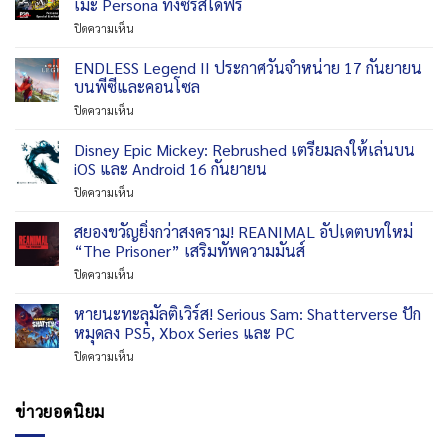
เมะ Persona ทั้งซีรีส์ได้ฟรี
แบบ
เข้า
พร้อม
ใน
บน
ปิดความเห็น
ร่วม
วาง
วัน
ฉลอง
สนามรบ
จำหน่าย
ที่
ครบ
ENDLESS Legend II ประกาศวันจำหน่าย 17 กันยายน
ใน
แล้ว
29
รอบ
Marvel
บนพีซีและคอนโซล
กันยายน
30
Rivals
2026
บน
ปิดความเห็น
ปี
Season
ENDLESS
ซี
9.5:
Legend
Disney Epic Mickey: Rebrushed เตรียมลงให้เล่นบน
รีส์
The
II
เพ
iOS และ Android 16 กันยายน
Mystery
ประกาศ
อร์
of
บน
ปิดความเห็น
วัน
โซนา
Thebes
Disney
จำหน่าย
SEGA
แล้ว
Epic
สยองขวัญยิ่งกว่าสงคราม! REANIMAL อัปเดตบทใหม่
17
เปิด
Mickey:
กันยายน
“The Prisoner” เสริมทัพความมันส์
ให้
Rebrushed
บน
ชม
บน
ปิดความเห็น
เตรียม
พีซี
อ
สยอง
ลง
และ
นิ
ขวัญ
หายนะทะลุมัลติเวิร์ส! Serious Sam: Shatterverse ปัก
ให้
คอนโซล
เมะ
ยิ่ง
เล่น
หมุดลง PS5, Xbox Series และ PC
Persona
กว่า
บน
ทั้ง
บน
ปิดความเห็น
สงคราม!
iOS
ซี
หายนะ
REANIMAL
และ
รีส์
ทะ
อัปเดต
Android
ได้
ลุ
ข่าวยอดนิยม
บท
16
ฟรี
มัลติ
ใหม่
กันยายน
เวิร์ส!
“The