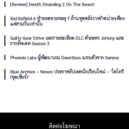
Serious
[Review] Death Stranding 2 On The Beach
Prisoner”
Sam:
เสริม
Shatterverse
ทัพ
ปัก
Battlefield 6 ทำยอดขายทะลุ 7 ล้านชุดหลังวางจำหน่ายเพียง
ความ
หมุด
แค่สามวันเท่านั้น
มันส์
ลง
PS5,
Xbox
Guilty Gear Strive เผยรายละเอียด DLC ตัวละคร Johnny และ
Series
การอัพเดท Season 3
และ
PC
Phoenix Labs ผู้พัฒนาเกม Dauntless แทนตัวจาก Garena
Blue Archive – Nexon ประกาศอัปเดตนักเรียนใหม่ – ‘โคโทริ
(ชุดเชียร์)’
ติดต่อโฆษณา