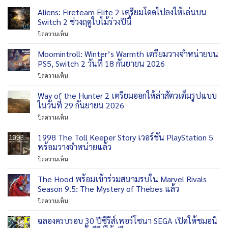
Aliens: Fireteam Elite 2 เตรียมโดดไปลงให้เล่นบน
Switch 2 ช่วงฤดูใบไม้ร่วงปีนี้
บน
ปิดความเห็น
Aliens:
Fireteam
Moomintroll: Winter’s Warmth เตรียมวางจำหน่ายบน
Elite
PS5, Switch 2 วันที่ 18 กันยายน 2026
2
บน
ปิดความเห็น
เตรียม
Moomintroll:
โดด
Winter’s
Way of the Hunter 2 เตรียมออกให้ล่าสัตวเต็มรูปแบบ
ไป
Warmth
ลง
ในวันที่ 29 กันยายน 2026
เตรียม
ให้
บน
ปิดความเห็น
วาง
เล่น
Way
จำหน่าย
บน
of
1998 The Toll Keeper Story เวอร์ชัน PlayStation 5
บน
Switch
the
PS5,
พร้อมวางจำหน่ายแล้ว
2
Hunter
Switch
ช่วง
บน
ปิดความเห็น
2
2
ฤดู
1998
เตรียม
วัน
ใบไม้
The
The Hood พร้อมเข้าร่วมสนามรบใน Marvel Rivals
ออก
ที่
ร่วง
Toll
ให้
Season 9.5: The Mystery of Thebes แล้ว
18
ปี
Keeper
ล่า
กันยายน
นี้
บน
ปิดความเห็น
Story
สัตว
2026
The
เวอร์ชัน
เต็ม
Hood
ฉลองครบรอบ 30 ปีซีรีส์เพอร์โซนา SEGA เปิดให้ชมอนิ
PlayStation
รูป
พร้อม
5