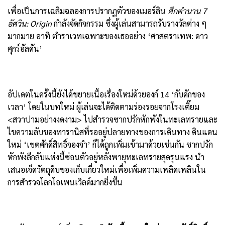
เพื่อเป็นการเฉลิมฉลองการปรากฏตัวของเมอร์ลิน
ศึกตำนาน
7
อัศวิน
: Origin
กำลังจัดกิจกรรม ซึ่งผู้เล่นสามารถรับรางวัลต่าง ๆ
มากมาย อาทิ ตำราเวทเฉพาะของเธออย่าง ‘ศาสตราเทพ: ดาว
ศุกร์อัลดัน’
อัปเดตในครั้งนี้ยังได้ขยายเนื้อเรื่องใหม่ด้วยองก์ 14 ‘กับดักของ
เวลา’ โดยในบทใหม่ ผู้เล่นจะได้ติดตามร่องรอยจากโรงเตี๊ยม
<สวาปามอย่างงดงาม> ไปสำรวจซากปรักหักพังในทะเลทรายและ
ไขความลับของทารานิสที่รออยู่ปลายทางของการเดินทาง ดินแดน
ใหม่ ‘เขตศักดิ์สิทธิ์จองจำ’ ก็ได้ถูกเพิ่มเข้ามาด้วยเช่นกัน ซากปรัก
หักพังลึกลับแห่งนี้ซ่อนตัวอยู่หลังพายุทะเลทรายสุดรุนแรง นำ
เสนอเจ็ดวัตถุดิบของเก็บเกี่ยวใหม่เพื่อเพิ่มความเพลิดเพลินใน
การสำรวจโลกโอเพนเวิลด์มากยิ่งขึ้น