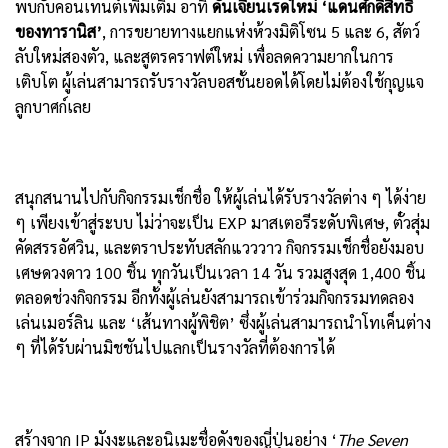
พบกับคอนเทนต์เพิ่มเติม อาทิ
ดันเจี้ยนเรดใหม่
‘
แดนศักดิ์สิทธิ์
ของทารานิส
’
, การขยายทางแยกแห่งห้วงมิติโซน 5 และ 6, สัตว์
ลับใหม่สองตัว, และสูตรคราฟต์ใหม่ เพื่อลดความยากในการ
เติบโต ผู้เล่นสามารถรับรางวัลบอสชั้นยอดได้โดยไม่ต้องใช้กุญแจ
ลูกบาศก์เลย
สนุกสนานไปกับกิจกรรมเช็กชื่อ ให้ผู้เล่นได้รับรางวัลต่าง ๆ ได้ง่าย
ๆ เพียงเข้าสู่ระบบ ไม่ว่าจะเป็น EXP มาสเตอรีระดับพิเศษ, ตั๋วสุ่ม
คัดสรรอัศวิน, และตราประทับสลักแวววาว กิจกรรมเช็กชื่อยังมอบ
เศษดวงดาว 100 ชิ้น ทุกวันเป็นเวลา 14 วัน รวมสูงสุด 1,400 ชิ้น
ตลอดช่วงกิจกรรม อีกทั้งผู้เล่นยังสามารถเข้าร่วมกิจกรรมทดลอง
เล่นเมอร์ลิน และ ‘เส้นทางผู้พิชิต’ ซึ่งผู้เล่นสามารถนำโทเค็นต่าง
ๆ ที่ได้รับผ่านมิชชันไปแลกเป็นรางวัลที่ต้องการได้
สร้างจาก IP มังงะและอนิเมะชื่อดังของญี่ปุ่นอย่าง ‘
The Seven