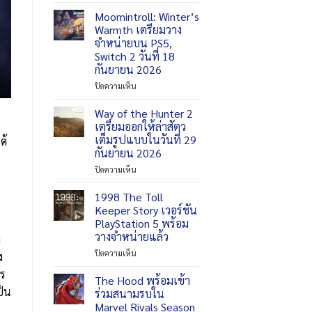
Aliens:
Fireteam
Moomintroll: Winter’s
Elite
Warmth เตรียมวาง
2
จำหน่ายบน PS5,
เตรียม
Switch 2 วันที่ 18
โดด
กันยายน 2026
ไป
ลง
บน
ปิดความเห็น
ให้
Moomintroll:
เล่น
Winter’s
Way of the Hunter 2
บน
Warmth
เตรียมออกให้ล่าสัตว
Switch
เตรียม
เต็มรูปแบบในวันที่ 29
ด้
2
วาง
กันยายน 2026
ช่วง
จำหน่าย
ฤดู
บน
บน
ปิดความเห็น
ใบไม้
PS5,
Way
ร่วง
Switch
of
1998 The Toll
ปี
2
the
Keeper Story เวอร์ชัน
นี้
วัน
Hunter
PlayStation 5 พร้อม
ที่
2
วางจำหน่ายแล้ว
ง
18
เตรียม
กันยายน
ออก
บน
ปิดความเห็น
ง
2026
ให้
1998
าร
ล่า
The
The Hood พร้อมเข้า
สัตว
Toll
ป็น
ร่วมสนามรบใน
เต็ม
Keeper
Marvel Rivals Season
รูป
Story