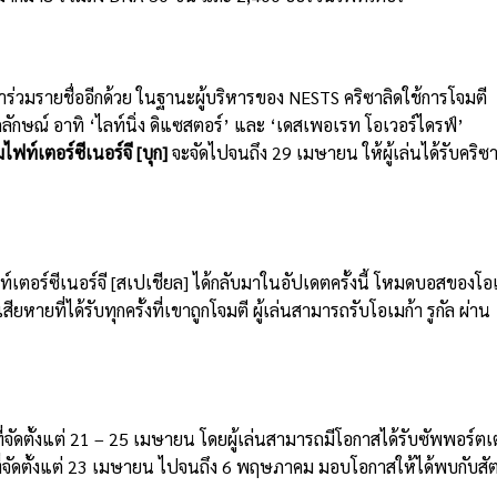
ข้าร่วมรายชื่ออีกด้วย ในฐานะผู้บริหารของ NESTS คริซาลิดใช้การโจมตี
ักษณ์ อาทิ ‘ไลท์นิ่ง ดิแซสตอร์’ และ ‘เดสเพอเรท โอเวอร์ไดรฟ์’
มไฟท์เตอร์ซีเนอร์จี
[
บุก
]
จะจัดไปจนถึง 29 เมษายน ให้ผู้เล่นได้รับคริซ
์เตอร์ซีเนอร์จี [สเปเชียล] ได้กลับมาในอัปเดตครั้งนี้ โหมดบอสของโอ
หายที่ได้รับทุกครั้งที่เขาถูกโจมตี ผู้เล่นสามารถรับโอเมก้า รูกัล ผ่าน
 ที่จัดตั้งแต่ 21 – 25 เมษายน โดยผู้เล่นสามารถมีโอกาสได้รับซัพพอร์ตเ
ี่จัดตั้งแต่ 23 เมษายน ไปจนถึง 6 พฤษภาคม มอบโอกาสให้ได้พบกับสัต