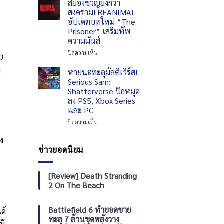
สยองขวัญยิ่งกว่า
เมะ
พีซี
Mickey:
สงคราม! REANIMAL
Persona
และ
Rebrushed
อัปเดตบทใหม่ “The
ทั้ง
คอนโซล
เตรียม
Prisoner” เสริมทัพ
ซี
ลง
ความมันส์
รีส์
ให้
ได้
เล่น
บน
ปิดความเห็น
O
ฟรี
บน
สยอง
iOS
ง
ขวัญ
หายนะทะลุมัลติเวิร์ส!
และ
ยิ่ง
Serious Sam:
Android
กว่า
Shatterverse ปักหมุด
16
สงคราม!
ลง PS5, Xbox Series
กันยายน
REANIMAL
และ PC
อัปเดต
บท
บน
ปิดความเห็น
ใหม่
หายนะ
“The
ทะ
ง
Prisoner”
ลุ
ข่าวยอดนิยม
เสริม
มัลติ
ทัพ
เวิร์ส!
ความ
Serious
[Review] Death Stranding
มันส์
Sam:
2 On The Beach
Shatterverse
ปัก
หมุด
Battlefield 6 ทำยอดขาย
ด้
ลง
ทะลุ 7 ล้านชุดหลังวาง
มี
PS5,