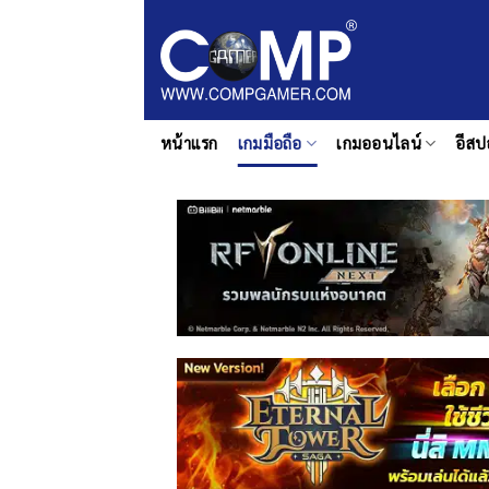
ข้าม
ไป
ยัง
เนื้อหา
หน้าแรก
เกมมือถือ
เกมออนไลน์
อีสป