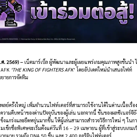
.
ศ
. 2569) –
เน็ตมาร์เบิ้ล ผู้พัฒนาและผู้เผยแพร่เกมคุณภาพสูงชั้นนำ ไ
G AFK
‘THE KING OF FIGHTERS AFK
’ โดยอัปเดตใหม่นำเสนอไฟท์
ขยายการจัดทีม
ย์ครั้งใหญ่ เพิ่มจำนวนไฟท์เตอร์ที่สามารถใช้งานได้ในด่านเนื้อเรื่อ
ความคืบหน้าของด่านปัจจุบันของผู้เล่น นอกจากนี้ ขั้นของผลซีเนอร์จียั
็งแกร่งและยืดหยุ่นมากขึ้น ให้ผู้เล่นสามารถสำรวจวิธีการใหม่ ๆ ในก
รมเช็กชื่อพิเศษจะเริ่มตั้งแต่วันที่ 16 – 29 เมษายน ผู้ที่เข้าสู่ระบบเกมเ
ลมากมาย รวมถึง DNA 50 ชิ้น และ 2,400 ออริจินไฟท์เตอร์