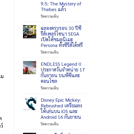
9.5: The Mystery of
แบบ
เวอร์ชัน
Thebes แล้ว
ใน
PlayStation
วัน
5
บน
ปิดความเห็น
ที่
พร้อม
The
29
วาง
Hood
ฉลองครบรอบ 30 ปีซี
กันยายน
จำหน่าย
พร้อม
รีส์เพอร์โซนา SEGA
2026
แล้ว
เข้า
เปิดให้ชมอนิเมะ
า
ร่วม
Persona ทั้งซีรีส์ได้ฟรี
สนามรบ
ใน
บน
ปิดความเห็น
Marvel
ฉลอง
Rivals
ครบ
ENDLESS Legend II
Season
รอบ
ประกาศวันจำหน่าย 17
9.5:
30
กันยายน บนพีซีและ
เม
The
ปี
คอนโซล
Mystery
ซี
of
รีส์
บน
ปิดความเห็น
Thebes
เพ
ENDLESS
แล้ว
อร์
Legend
Disney Epic Mickey:
โซนา
II
Rebrushed เตรียมลง
SEGA
ประกาศ
ให้เล่นบน iOS และ
เปิด
วัน
Android 16 กันยายน
ต
ให้
จำหน่าย
ชม
17
บน
ปิดความเห็น
ว์
อ
กันยายน
Disney
นิ
บน
Epic