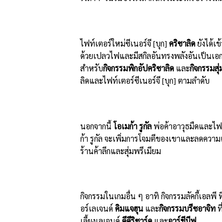
ไฟท์เตอร์ใหม่ซีเนอร์จี [บุก]
คริซาลิด
ยังได้เ
ด้วยเปลวไฟและมีสกิลอันทรงพลังอันเป็นเอกล
สำหรับ
กิจกรรมพิกอัปคริซาลิด
และ
กิจกรรมสุ่
ลิดและไฟท์เตอร์ซีเนอร์จี [บุก] ตามลำดับ
นอกจากนี้
โอเมก้า รูกัล
พ่อค้าอาวุธมืดและไฟท
ก้า รูกัล จะเพิ่มการโจมตีของเขาและลดความเสีย
ร้านค้าลีกและสุ่มพรีเมียม
กิจกรรมในเกมอื่น ๆ อาทิ กิจกรรมลัคกี้เอลพี
อร์เลเจนด์
คิมแจฮุน
และ
กิจกรรมบรีซอาจิท
ท
เลี้ยงเลเจนด์
คึคึริซาร์ด
และ
อาร์ชีบีฟ