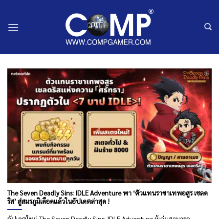
ข้าม
ไป
ยัง
เนื้อหา
The Seven Deadly Sins: IDLE Adventure พา ‘ตัวแทนราชาเทพอสูร เซลด
ริส’ สู่สมรภูมิเดือดแล้วในอัปเดตล่าสุด !
อัปเดตใหม่ The Seven Deadly Sins: IDLE Adventure ผู้เล่นสามารถ