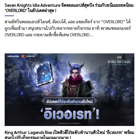
Seven Knights Idle Adventure จัดคอลแลปส์สุดปัง ร่วมกับอนิเมะยอดนิยม
‘OVERLORD’ ในอัปเดตล่าสุด !
สามอัศวินคอลแลปส์ ไอนซ์, อัลเบโด้, และ แชลเทียร์ จาก “OVERLORD” ได้
ถูกเพิ่มเข้ามา สนุกสนานไปกับหลากหลายกิจกรรม อาทิ พาสแชลเลนเจอร์
OVERLORD และ กระดานเช็กชื่อพิเศษ OVERLORD....
King Arthur: Legends Rise เปิดตัวฮีโร่ระดับตำนานตัวใหม่ ‘อิเวอเรท’ พร้อม
สนุกไปกับกิจกรรมภายในเกมมากมาย !