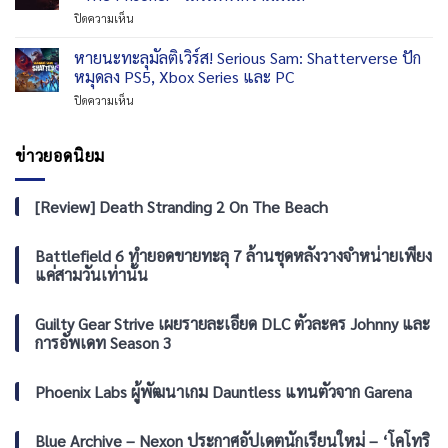
Rebrushed
บน
ชม
บน
ปิดความเห็น
เตรียม
พีซี
อ
สยอง
ลง
และ
นิ
ขวัญ
หายนะทะลุมัลติเวิร์ส! Serious Sam: Shatterverse ปัก
ให้
คอนโซล
เมะ
ยิ่ง
เล่น
หมุดลง PS5, Xbox Series และ PC
Persona
กว่า
บน
ทั้ง
บน
ปิดความเห็น
สงคราม!
iOS
ซี
หายนะ
REANIMAL
และ
รีส์
ทะ
อัปเดต
Android
ได้
ลุ
ข่าวยอดนิยม
บท
16
ฟรี
มัลติ
ใหม่
กันยายน
เวิร์ส!
“The
Serious
[Review] Death Stranding 2 On The Beach
Prisoner”
Sam:
เสริม
Shatterverse
ทัพ
ปัก
Battlefield 6 ทำยอดขายทะลุ 7 ล้านชุดหลังวางจำหน่ายเพียง
ความ
หมุด
แค่สามวันเท่านั้น
มันส์
ลง
PS5,
Xbox
Guilty Gear Strive เผยรายละเอียด DLC ตัวละคร Johnny และ
Series
การอัพเดท Season 3
และ
PC
Phoenix Labs ผู้พัฒนาเกม Dauntless แทนตัวจาก Garena
Blue Archive – Nexon ประกาศอัปเดตนักเรียนใหม่ – ‘โคโทริ