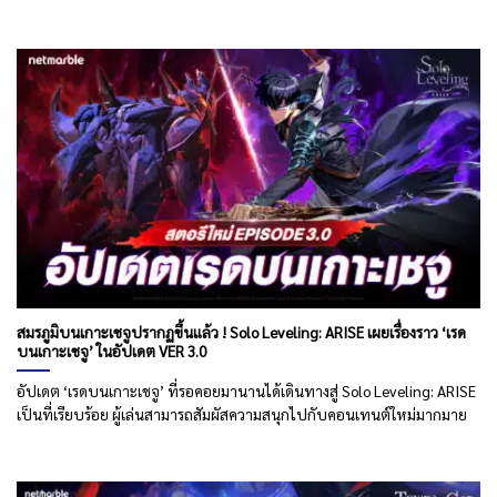
สมรภูมิบนเกาะเชจูปรากฏขึ้นแล้ว ! Solo Leveling: ARISE เผยเรื่องราว ‘เรด
บนเกาะเชจู’ ในอัปเดต VER 3.0
อัปเดต ‘เรดบนเกาะเชจู’ ที่รอคอยมานานได้เดินทางสู่ Solo Leveling: ARISE
เป็นที่เรียบร้อย ผู้เล่นสามารถสัมผัสความสนุกไปกับคอนเทนต์ใหม่มากมาย