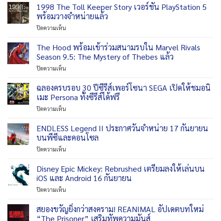
of
1998 The Toll Keeper Story เวอร์ชัน PlayStation 5
บน
Switch
the
PS5,
พร้อมวางจำหน่ายแล้ว
2
Hunter
Switch
ช่วง
บน
ปิดความเห็น
2
2
ฤดู
1998
เตรียม
วัน
ใบไม้
The
The Hood พร้อมเข้าร่วมสนามรบใน Marvel Rivals
ออก
ที่
ร่วง
Toll
ให้
Season 9.5: The Mystery of Thebes แล้ว
18
ปี
Keeper
ล่า
กันยายน
นี้
บน
ปิดความเห็น
Story
สัตว
2026
The
เวอร์ชัน
เต็ม
Hood
ฉลองครบรอบ 30 ปีซีรีส์เพอร์โซนา SEGA เปิดให้ชมอนิ
PlayStation
รูป
พร้อม
5
เมะ Persona ทั้งซีรีส์ได้ฟรี
แบบ
เข้า
พร้อม
ใน
บน
ปิดความเห็น
ร่วม
วาง
วัน
ฉลอง
สนามรบ
จำหน่าย
ที่
ครบ
ENDLESS Legend II ประกาศวันจำหน่าย 17 กันยายน
ใน
แล้ว
29
รอบ
Marvel
บนพีซีและคอนโซล
กันยายน
30
Rivals
2026
บน
ปิดความเห็น
ปี
Season
ENDLESS
ซี
9.5:
Legend
Disney Epic Mickey: Rebrushed เตรียมลงให้เล่นบน
รีส์
The
II
เพ
iOS และ Android 16 กันยายน
Mystery
ประกาศ
อร์
of
บน
ปิดความเห็น
วัน
โซนา
Thebes
Disney
จำหน่าย
SEGA
แล้ว
Epic
สยองขวัญยิ่งกว่าสงคราม! REANIMAL อัปเดตบทใหม่
17
เปิด
Mickey:
กันยายน
“The Prisoner” เสริมทัพความมันส์
ให้