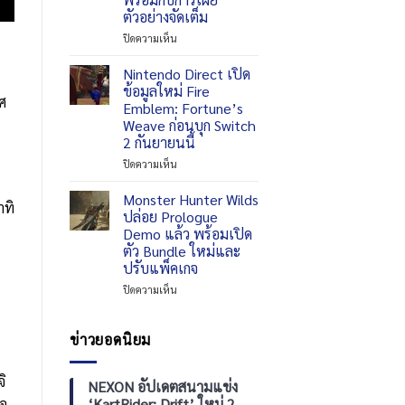
สุด
ให้
แห่ง
ตัวอย่างจัดเต็ม
พิเศษ
เล่น
บัญญัติ
!
27
10
บน
ปิดความเห็น
ตุลาคม
ประการ
Phantom
2026
คน
Blade
Nintendo Direct เปิด
แรก
Zero
ข้อมูลใหม่ Fire
เตรียม
ศ
Emblem: Fortune’s
เปิด
Weave ก่อนบุก Switch
ให้
2 กันยายนนี้
สั่ง
ซื้อ
บน
ปิดความเห็น
ล่วง
Nintendo
หน้า
Direct
Monster Hunter Wilds
าทิ
11
เปิด
ปล่อย Prologue
สิงหาคม
ข้อมูล
Demo แล้ว พร้อมเปิด
นี้
ใหม่
ตัว Bundle ใหม่และ
พร้อม
Fire
ปรับแพ็คเกจ
กับ
Emblem:
การ
Fortune’s
บน
ปิดความเห็น
เผย
Weave
Monster
ตัวอย่าง
ก่อน
Hunter
จัด
บุก
Wilds
ข่าวยอดนิยม
เต็ม
Switch
ปล่อย
2
Prologue
ิ
กันยายน
Demo
NEXON อัปเดตสนามแข่ง
นี้
แล้ว
‘KartRider: Drift’ ใหม่ 2
ือ