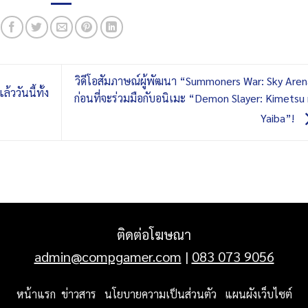
วิดีโอสัมภาษณ์ผู้พัฒนา “Summoners War: Sky Are
ววันนี้ทั้ง
ก่อนที่จะร่วมมือกับอนิเมะ “Demon Slayer: Kimetsu
Yaiba”!
ติดต่อโฆษณา
admin@compgamer.com
|
083 073 9056
หน้าแรก
ข่าวสาร
นโยบายความเป็นส่วนตัว
แผนผังเว็บไซต์