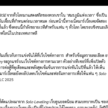
RISE
จากทั่วโลกมาแสดงสกิลของพวกเขาใน ‘สมรภูมิแห่งเวลา’ ซึ่งเป็น
ันเจี้ยนที่กำหนดก่อนเวลาหมด ก่อนหน้านี้ทางเน็ตมาร์เบิ้ลเคยจัดสอง
่แล้ว ซึ่งตอนนี้กำลังขยายเวทีสำหรับแฟน ๆ ทั่วโลก โดยรอบชิงชนะเลิ
ออฟไลน์ในประเทศเกาหลี
ิมเกี่ยวกับการแข่งขันได้ที่เว็บไซต์ทางการ สำหรับข้อมูลรายละเอียด อ
ry จะถูกแชร์บนเว็บไซต์ทางการตามเวลา ตัวอย่างทีเซอร์ที่เพิ่งเปิดตัว
่อสู้ที่ดุเดือดและพลังสุดเข้มข้นจากการแข่งขันในปีที่แล้ว ให้เห็น
็ตมาร์เบิ้ลจะยังคงอัปเดตเว็บไซต์และฟอรัมทางการเพื่อให้แฟน ๆ
Solo
 SLC 2025
ี่ดัดแปลงมาจาก
Solo Leveling
เว็บตูนยอดนิยม สวมบทบาทเป็น ซองจ
นเรื่องราวเว็บตูนอันเป็นที่โปรดปรานได้โดยตรง, การเลเวลอัป, วัดฝีม