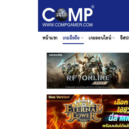
ข้าม
ไป
ยัง
เนื้อหา
หน้าแรก
เกมมือถือ
เกมออนไลน์
อีสป