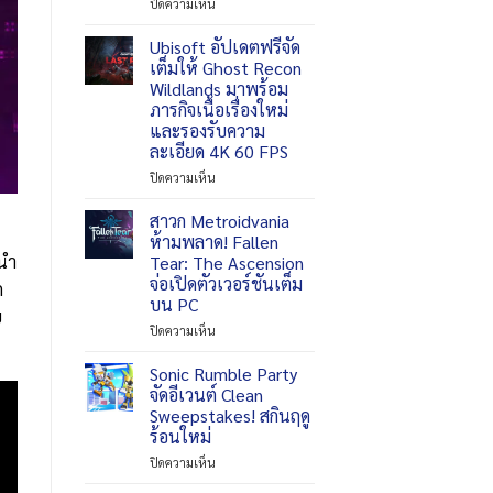
บน
ปิดความเห็น
Grand
Theft
Ubisoft อัปเดตฟรีจัด
Auto
เต็มให้ Ghost Recon
VI
Wildlands มาพร้อม
เตรียม
ภารกิจเนื้อเรื่องใหม่
เผย
และรองรับความ
วิดีโอ
ละเอียด 4K 60 FPS
พิเศษ
An
บน
ปิดความเห็น
Extended
Ubisoft
Look
อัปเดต
สาวก Metroidvania
27
ฟรี
ห้ามพลาด! Fallen
สิงหาคม
จัด
นนำ
Tear: The Ascension
นี้
เต็ม
จ่อเปิดตัวเวอร์ชันเต็ม
บน
ก
ให้
บน PC
Netflix
Ghost
ย
และ
Recon
บน
ปิดความเห็น
YouTube
Wildlands
สาวก
มา
Metroidvania
Sonic Rumble Party
พร้อม
ห้าม
จัดอีเวนต์ Clean
ภารกิจ
พลาด!
Sweepstakes! สกินฤดู
เนื้อ
Fallen
ร้อนใหม่
เรื่อง
Tear:
ใหม่
The
บน
ปิดความเห็น
และ
Ascension
Sonic