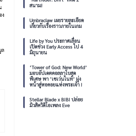
พร้อม
สนาม!
น
เปิด
ตัว
ของ
Bundle
Umbraclaw เผยรายละเอียด
ใหม่
เกี่ยวกับเรื่องราวภายในเกม
และ
ปรับ
แพ็คเกจ
Life by You ประกาศเลื่อน
เปิดช่วง Early Access ไป 4
ูล
มิถุนายน
‘Tower of God: New World’
มอบอัปเดตคอลลาโบสุด
พิเศษ พา ‘เซเว่นไนท์’ มุ่ง
หน้าสู่หอคอยแห่งพระเจ้า !
Stellar Blade x BIBI ปล่อย
มิวสิควิดิโอเพลง Eve