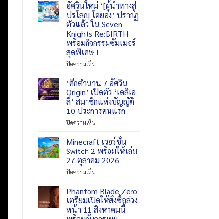
รองรับ
จ่อ
Rumble
อัศวินใหม่ ‘[ผู้นำทางสู่
ความ
เปิด
Party
ปรโลก] โดยอง’ ปรากฏ
ละเอียด
ตัว
จัด
ตัวแล้ว ใน Seven
4K
เวอร์ชัน
อีเวนต์
Knights Re:BIRTH
60
เต็ม
Clean
พร้อมกิจกรรมซัมเมอร์
FPS
บน
Sweepstakes!
สุดพิเศษ !
PC
สกิน
ฤดู
บน
ปิดความเห็น
ร้อน
อัศวิน
ใหม่
ใหม่
‘ศึกตำนาน 7 อัศวิน
‘[ผู้นำ
Origin’ เปิดตัว ‘เดลิเอ
ทาง
ลี่’ สมาชิกแห่งบัญญัติ
สู่
10 ประการคนแรก
ปรโลก]
โดย
บน
ปิดความเห็น
อง’
‘ศึก
ปรากฏ
ตำนาน
Minecraft เวอร์ชั่น
ตัว
7
Switch 2 พร้อมให้เล่น
แล้ว
อัศวิน
27 ตุลาคม 2026
ใน
Origin’
Seven
บน
ปิดความเห็น
เปิด
Knights
Minecraft
ตัว
Re:BIRTH
เวอร์ชั่น
‘เดลิ
Phantom Blade Zero
พร้อม
Switch
เอ
เตรียมเปิดให้สั่งซื้อล่วง
กิจกรรม
2
ลี่’
หน้า 11 สิงหาคมนี้
ซัมเมอร์
พร้อม
สมาชิก
พร้อมกับการเผย