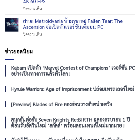
4K 60 FPS
เตรียม
เจ้าของ
บน
ปิดความเห็น
เผย
เปลว
Ubisoft
วิดีโอ
ไฟ
อัปเดต
พิเศษ
มรกต
สาวก Metroidvania ห้ามพลาด! Fallen Tear: The
ฟรี
An
และ
Ascension จ่อเปิดตัวเวอร์ชันเต็มบน PC
จัด
Extended
รอย
บน
ปิดความเห็น
เต็ม
Look
ยิ้ม
สาวก
ให้
27
จอม
Metroidvania
Ghost
สิงหาคม
เจ้า
ห้าม
ข่าวยอดนิยม
Recon
นี้
เล่ห์
พลาด!
Wildlands
บน
!
Fallen
มา
Netflix
Tear:
Kabam เปิดตัว ‘Marvel Contest of Champions’ เวอร์ชัน PC
พร้อม
และ
The
ภารกิจ
YouTube
อย่างเป็นทางการแล้วทั่วโลก !
Ascension
เนื้อ
จ่อ
เรื่อง
เปิด
Hyrule Warriors: Age of Imprisonment ปล่อยเทรลเลอร์ใหม่
ใหม่
ตัว
และ
เวอร์ชัน
รองรับ
เต็ม
[Preview] Blades of Fire ลองก่อนวางจำหน่ายจริง
ความ
บน
ละเอียด
PC
4K
สนุกกันต่อกับ Seven Knights Re:BIRTH ฉลองครบรอบ 1 ปี
60
ต้อนรับอัศวินใหม่ ‘สกัลด์’ พร้อมคอนเทนต์ใหม่มากมาย !
FPS