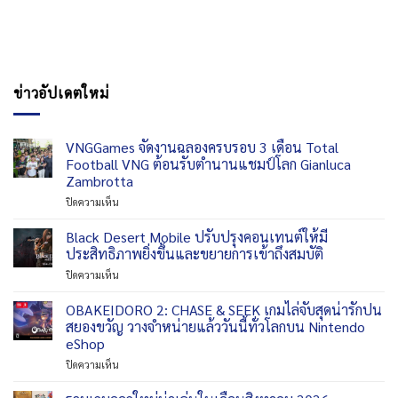
ข่าวอัปเดตใหม่
VNGGames จัดงานฉลองครบรอบ 3 เดือน Total
Football VNG ต้อนรับตำนานแชมป์โลก Gianluca
Zambrotta
บน
ปิดความเห็น
VNGGames
จัด
Black Desert Mobile ปรับปรุงคอนเทนต์ให้มี
งาน
ประสิทธิภาพยิ่งขึ้นและขยายการเข้าถึงสมบัติ
ฉลอง
บน
ปิดความเห็น
ครบ
Black
รอบ
Desert
OBAKEIDORO 2: CHASE & SEEK เกมไล่จับสุดน่ารักปน
3
Mobile
เดือน
สยองขวัญ วางจำหน่ายแล้ววันนี้ทั่วโลกบน Nintendo
ปรับปรุง
Total
eShop
คอน
Football
บน
ปิดความเห็น
เทนต์
VNG
OBAKEIDORO
ให้
ต้อนรับ
2:
มี
ตำนาน