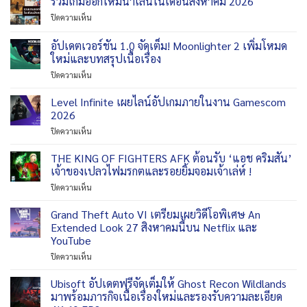
รวมเกมออกใหม่น่าเล่นในเดือนสิงหาคม 2026
CHASE
ประสิทธิภาพ
แชมป์
บน
ปิดความเห็น
&
ยิ่ง
โลก
รวม
SEEK
ขึ้น
Gianluca
เกม
อัปเดตเวอร์ชัน 1.0 จัดเต็ม! Moonlighter 2 เพิ่มโหมด
เกม
และ
Zambrotta
ออก
ไล่
ขยาย
ใหม่และบทสรุปเนื้อเรื่อง
ใหม่
จับ
การ
บน
ปิดความเห็น
น่า
สุด
เข้า
อัปเดต
เล่น
น่า
ถึง
เวอร์ชัน
ใน
Level Infinite เผยไลน์อัปเกมภายในงาน Gamescom
รัก
สมบัติ
1.0
เดือน
2026
ปน
จัด
สิงหาคม
สยอง
บน
ปิดความเห็น
เต็ม!
2026
ขวัญ
Level
Moonlighter
วาง
Infinite
THE KING OF FIGHTERS AFK ต้อนรับ ‘แอช คริมสัน’
2
จำหน่าย
เผย
เพิ่ม
เจ้าของเปลวไฟมรกตและรอยยิ้มจอมเจ้าเล่ห์ !
แล้ว
ไลน์
โหมด
วัน
บน
ปิดความเห็น
อัป
ใหม่
นี้
THE
เกม
และ
ทั่ว
KING
Grand Theft Auto VI เตรียมเผยวิดีโอพิเศษ An
ภายใน
บท
โลก
OF
งาน
Extended Look 27 สิงหาคมนี้บน Netflix และ
สรุป
บน
FIGHTERS
Gamescom
เนื้อ
YouTube
Nintendo
AFK
2026
เรื่อง
eShop
บน
ปิดความเห็น
ต้อนรับ
Grand
‘แอช
Theft
ค
Ubisoft อัปเดตฟรีจัดเต็มให้ Ghost Recon Wildlands
Auto
ริม
มาพร้อมภารกิจเนื้อเรื่องใหม่และรองรับความละเอียด
VI
สัน’