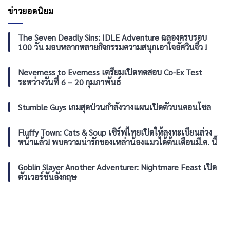
ใน
แล้ว
29
รอบ
ข่าวยอดนิยม
Marvel
กันยายน
30
Rivals
2026
ปี
Season
ซี
The Seven Deadly Sins: IDLE Adventure ฉลองครบรอบ
9.5:
รีส์
The
100 วัน มอบหลากหลายกิจกรรมความสนุกเอาใจอัศวินจิ๋ว !
เพ
Mystery
อร์
of
โซนา
Neverness to Everness เตรียมเปิดทดสอบ Co-Ex Test
Thebes
SEGA
แล้ว
ระหว่างวันที่ 6 – 20 กุมภาพันธ์
เปิด
ให้
ชม
Stumble Guys เกมสุดป่วนกำลังวางแผนเปิดตัวบนคอนโซล
อ
นิ
เมะ
Fluffy Town: Cats & Soup เซิร์ฟไทยเปิดให้ลงทะเบียนล่วง
Persona
หน้าแล้ว! พบความน่ารักของเหล่าน้องแมวได้ต้นเดือนมี.ค. นี้
ทั้ง
ซี
รีส์
Goblin Slayer Another Adventurer: Nightmare Feast เปิด
ได้
ตัวเวอร์ชันอังกฤษ
ฟรี