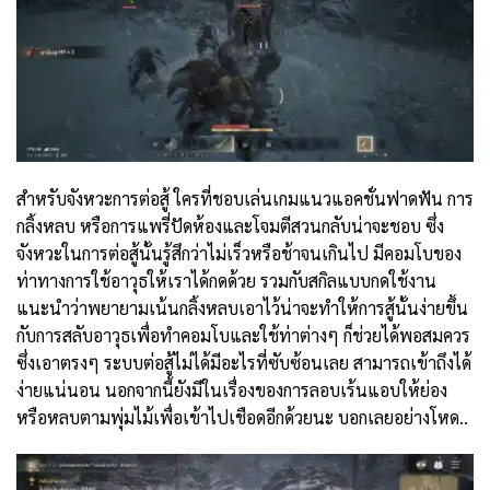
สำหรับจังหวะการต่อสู้ ใครที่ชอบเล่นเกมแนวแอคชั่นฟาดฟัน การ
กลิ้งหลบ หรือการแพรี่ปัดห้องและโจมตีสวนกลับน่าจะชอบ ซึ่ง
จังหวะในการต่อสู้นั้นรู้สึกว่าไม่เร็วหรือช้าจนเกินไป มีคอมโบของ
ท่าทางการใช้อาวุธให้เราได้กดด้วย รวมกับสกิลแบบกดใช้งาน
แนะนำว่าพยายามเน้นกลิ้งหลบเอาไว้น่าจะทำให้การสู้นั้นง่ายขึ้น
กับการสลับอาวุธเพื่อทำคอมโบและใช้ท่าต่างๆ ก็ช่วยได้พอสมควร
ซึ่งเอาตรงๆ ระบบต่อสู้ไม่ได้มีอะไรที่ซับซ้อนเลย สามารถเข้าถึงได้
ง่ายแน่นอน นอกจากนี้ยังมีในเรื่องของการลอบเร้นแอบให้ย่อง
หรือหลบตามพุ่มไม้เพื่อเข้าไปเชือดอีกด้วยนะ บอกเลยอย่างโหด..