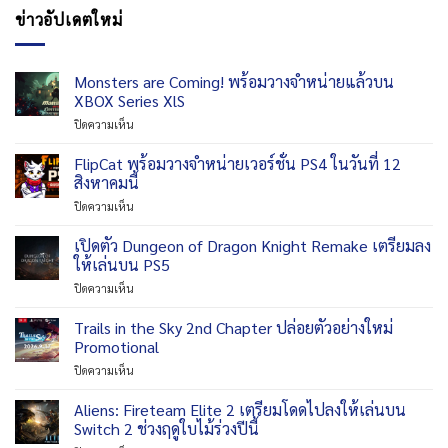
ข่าวอัปเดตใหม่
Monsters are Coming! พร้อมวางจำหน่ายแล้วบน
XBOX Series XlS
บน
ปิดความเห็น
Monsters
are
FlipCat พร้อมวางจำหน่ายเวอร์ชั่น PS4 ในวันที่ 12
Coming!
สิงหาคมนี้
พร้อม
บน
ปิดความเห็น
วาง
FlipCat
จำหน่าย
พร้อม
เปิดตัว Dungeon of Dragon Knight Remake เตรียมลง
แล้ว
วาง
บน
ให้เล่นบน PS5
จำหน่าย
XBOX
บน
ปิดความเห็น
เวอร์ชั่น
Series
เปิด
PS4
XlS
ตัว
Trails in the Sky 2nd Chapter ปล่อยตัวอย่างใหม่
ใน
Dungeon
วัน
Promotional
of
ที่
บน
ปิดความเห็น
Dragon
12
Trails
Knight
สิงหาคม
in
Aliens: Fireteam Elite 2 เตรียมโดดไปลงให้เล่นบน
Remake
นี้
the
เตรียม
Switch 2 ช่วงฤดูใบไม้ร่วงปีนี้
Sky
ลง