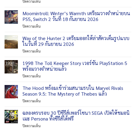
บน
ปิดความเห็น
2nd
ให้
Aliens:
Chapter
เล่น
Fireteam
Moomintroll: Winter’s Warmth เตรียมวางจำหน่ายบน
ปล่อย
บน
Elite
ตัวอย่าง
PS5, Switch 2 วันที่ 18 กันยายน 2026
PS5
2
ใหม่
บน
ปิดความเห็น
เตรียม
Promotional
Moomintroll:
โดด
Winter’s
Way of the Hunter 2 เตรียมออกให้ล่าสัตวเต็มรูปแบบ
ไป
Warmth
ลง
ในวันที่ 29 กันยายน 2026
เตรียม
ให้
บน
ปิดความเห็น
วาง
เล่น
Way
จำหน่าย
บน
of
1998 The Toll Keeper Story เวอร์ชัน PlayStation 5
บน
Switch
the
PS5,
พร้อมวางจำหน่ายแล้ว
2
Hunter
Switch
ช่วง
บน
ปิดความเห็น
2
2
ฤดู
1998
เตรียม
วัน
ใบไม้
The
The Hood พร้อมเข้าร่วมสนามรบใน Marvel Rivals
ออก
ที่
ร่วง
Toll
ให้
Season 9.5: The Mystery of Thebes แล้ว
18
ปี
Keeper
ล่า
กันยายน
นี้
บน
ปิดความเห็น
Story
สัตว
2026
The
เวอร์ชัน
เต็ม
Hood
ฉลองครบรอบ 30 ปีซีรีส์เพอร์โซนา SEGA เปิดให้ชมอนิ
PlayStation
รูป
พร้อม
5
เมะ Persona ทั้งซีรีส์ได้ฟรี
แบบ
เข้า
พร้อม
ใน
บน
ปิดความเห็น
ร่วม
วาง
วัน
ฉลอง
สนามรบ
จำหน่าย
ที่
ครบ