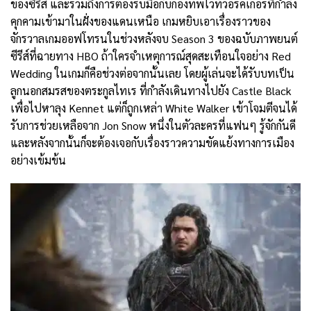
ของซีรีส์ และรวมถึงการต้องรับมือกับกองทัพไวท์วอร์คเกอร์ที่กำลัง
คุกคามเข้ามาในฝั่งของแดนเหนือ เกมหยิบเอาเรื่องราวของ
จักรวาลเกมออฟโทรนในช่วงหลังจบ Season 3 ของฉบับภาพยนต์
ซีรีส์ที่ฉายทาง HBO ถ้าใครจำเหตุการณ์สุดสะเทือนใจอย่าง Red
Wedding ในเกมก็คือช่วงต่อจากนั้นเลย โดยผู้เล่นจะได้รับบทเป็น
ลูกนอกสมรสของตระกูลไทเร ที่กำลังเดินทางไปยัง Castle Black
เพื่อไปหาลุง Kennet แต่ก็ถูกเหล่า White Walker เข้าโจมตีจนได้
รับการช่วยเหลือจาก Jon Snow หนึ่งในตัวละครที่แฟนๆ รู้จักกันดี
และหลังจากนั้นก็จะต้องเจอกับเรื่องราวความขัดแย้งทางการเมือง
อย่างเข้มข้น