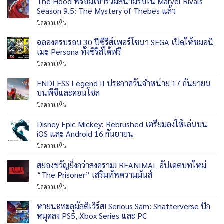
The Hood พร้อมเข้าร่วมสนามรบใน Marvel Rivals
Season 9.5: The Mystery of Thebes แล้ว
บน
ปิดความเห็น
The
Hood
ฉลองครบรอบ 30 ปีซีรีส์เพอร์โซนา SEGA เปิดให้ชมอนิ
พร้อม
เมะ Persona ทั้งซีรีส์ได้ฟรี
เข้า
บน
ปิดความเห็น
ร่วม
ฉลอง
สนามรบ
ครบ
ENDLESS Legend II ประกาศวันจำหน่าย 17 กันยายน
ใน
รอบ
Marvel
บนพีซีและคอนโซล
30
Rivals
บน
ปิดความเห็น
ปี
Season
ENDLESS
ซี
9.5:
Legend
Disney Epic Mickey: Rebrushed เตรียมลงให้เล่นบน
รีส์
The
II
เพ
iOS และ Android 16 กันยายน
Mystery
ประกาศ
อร์
of
บน
ปิดความเห็น
วัน
โซนา
Thebes
Disney
จำหน่าย
SEGA
แล้ว
Epic
สยองขวัญยิ่งกว่าสงคราม! REANIMAL อัปเดตบทใหม่
17
เปิด
Mickey:
กันยายน
“The Prisoner” เสริมทัพความมันส์
ให้
Rebrushed
บน
ชม
บน
ปิดความเห็น
เตรียม
พีซี
อ
สยอง
ลง
และ
นิ
ขวัญ
หายนะทะลุมัลติเวิร์ส! Serious Sam: Shatterverse ปัก
ให้
คอนโซล
เมะ
ยิ่ง
เล่น
หมุดลง PS5, Xbox Series และ PC
Persona
กว่า
บน