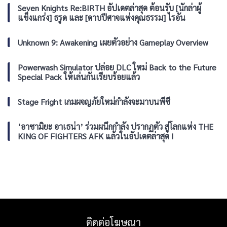
เล่น
Seven Knights Re:BIRTH อัปเดตล่าสุด ต้อนรับ [นักล่าผู้
น่า
ถึง
ใน
รัก
สมบัติ
แข็งแกร่ง] ธรูด และ [ดาบปีศาจแห่งคุณธรรม] ไรอัน
เดือน
ปน
สิงหาคม
สยอง
2026
Unknown 9: Awakening เผยตัวอย่าง Gameplay Overview
ขวัญ
วาง
จำหน่าย
Powerwash Simulator ปล่อย DLC ใหม่ Back to the Future
แล้ว
Special Pack ให้เล่นกันเรียบร้อยแล้ว
วัน
นี้
ทั่ว
Stage Fright เกมผจญภัยใหม่กำลังจะมาบนพีซี
โลก
บน
Nintendo
‘อาซามิยะ อาเธน่า’ ร่วมผนึกกำลัง ปรากฏตัว สู่โลกแห่ง THE
eShop
KING OF FIGHTERS AFK แล้วในอัปเดตล่าสุด !
ติดต่อโฆษณา