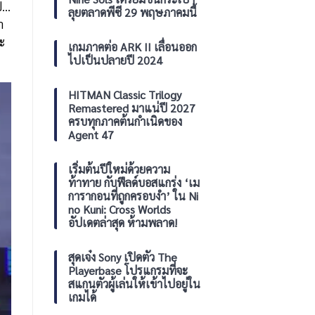
ปี…
Switch
แจก
ลุยตลาดพีซี 29 พฤษภาคมนี้
และ
ฟรี
า
PC
โซน
ละ
ไทย
เกมภาคต่อ ARK II เลื่อนออก
ประจำ
ไปเป็นปลายปี 2024
เดือน
สิงหาคม
2026
HITMAN Classic Trilogy
Remastered มาแน่ปี 2027
ครบทุกภาคต้นกำเนิดของ
Agent 47
เริ่มต้นปีใหม่ด้วยความ
ท้าทาย กับฟีลด์บอสแกร่ง ‘เม
การากอนที่ถูกครอบงำ’ ใน Ni
no Kuni: Cross Worlds
อัปเดตล่าสุด ห้ามพลาด!
สุดเจ๋ง Sony เปิดตัว The
Playerbase โปรแกรมที่จะ
สแกนตัวผู้เล่นให้เข้าไปอยู่ใน
เกมได้