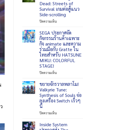
สไตล์
ปรากฏ
Dead: Streets of
Souls-
ตัว
Survival เกมต่อสู้แนว
like
ฉลอง
Side-scrolling
พร้อม
ครบ
โหมด
รอบ
บน
ปิดความเห็น
Co-
3
Trailmark
op
ปี
Games
SEGA ประกาศจัด
ต่อ
เปิด
กิจกรรมร้านค้าเฉพาะ
ใน
ตัว
กิจ animate และความ
Tower
The
ร่วมมือกับ Gratte ใน
of
Walking
ไทยสำหรับ HATSUNE
God:
Dead:
MIKU: COLORFUL
New
Streets
World
STAGE!
of
Survival
บน
ปิดความเห็น
เกม
SEGA
ต่อสู้
ประกาศ
ขยายจักรวาลพลาโม!
น
แนว
จัด
Valkyrie Tune:
Side-
กิจกรรม
Synthesis of Souls จ่อ
scrolling
ร้าน
ลงเครื่อง Switch เร็วๆ
ค้า
นี้
ยว
เฉพาะ
กิจ
บน
ปิดความเห็น
animate
ขยาย
และ
จักร
Inside System
ความ
วาล
ประกาศส่ง The