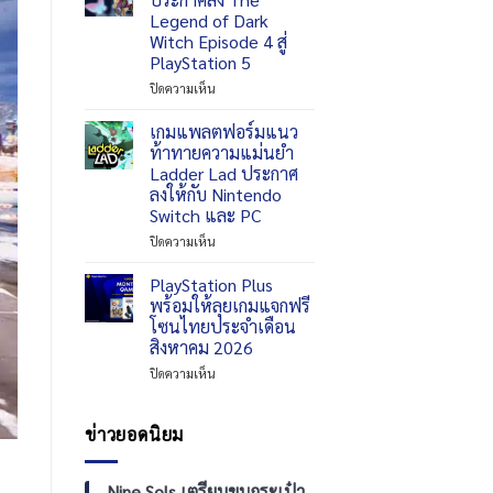
ร่วม
พลา
Legend of Dark
มือ
โม!
Witch Episode 4 สู่
กับ
Valkyrie
PlayStation 5
Gratte
Tune:
ใน
Synthesis
บน
ปิดความเห็น
ไทย
of
Inside
สำหรับ
Souls
System
เกมแพลตฟอร์มแนว
HATSUNE
จ่อ
ประกาศ
ท้าทายความแม่นยำ
MIKU:
ลง
ส่ง
Ladder Lad ประกาศ
COLORFUL
เครื่อง
The
ลงให้กับ Nintendo
STAGE!
Switch
Legend
Switch และ PC
เร็วๆ
of
นี้
Dark
บน
ปิดความเห็น
Witch
เกม
Episode
แพลตฟอร์ม
PlayStation Plus
4
แนว
พร้อมให้ลุยเกมแจกฟรี
สู่
ท้าทาย
โซนไทยประจำเดือน
PlayStation
ความ
สิงหาคม 2026
5
แม่นยำ
Ladder
บน
ปิดความเห็น
Lad
PlayStation
ประกาศ
Plus
ลง
พร้อม
ข่าวยอดนิยม
ให้
ให้
กับ
ลุย
Nintendo
เกม
Nine Sols เตรียมขนกระเป๋า