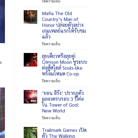
บน
ปิดความเห็น
RF
ONLINE
Mafia The Old
NEXT
Country’s Man of
เปิด
Honor ปล่อยตัวอย่าง
ตัว
เกมเพลย์แรกให้รับชม
แช
แล้ว
ป
เตอร์
บน
ปิดความเห็น
10
Mafia
พร้อม
The
ลุยเดี่ยวหรือลุยคู่!
ระบบ
Old
Crimson Moon ชูระบบ
h
เกม
Country’s
ต่อสู้สไตล์ Souls-like
เพล
Man
พร้อมโหมด Co-op
ย์
of
ใหม่
Honor
บน
ปิดความเห็น
และ
ปล่อย
ลุย
คอร์
ตัวอย่าง
เดี่ยว
‘ยอน อีรัง’ ปรากฏตัว
เวิลด์
เกม
หรือ
ฉลองครบรอบ 3 ปีต่อ
เร็ว
เพล
ลุย
ใน Tower of God:
ๆ
ย์
คู่!
New World
นี้
แรก
Crimson
ให้
Moon
บน
ปิดความเห็น
รับ
ชู
‘ยอน
ชม
ระบบ
อี
Trailmark Games เปิด
แล้ว
ต่อสู้
รัง’
ตัว The Walking