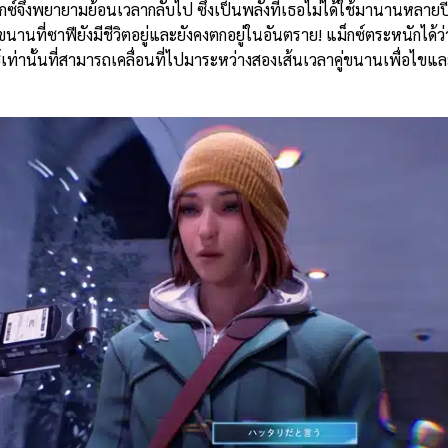
็กซ์จึงพยายามย้อนเวลากลับไป ซึ่งเป็นพลังที่เธอไม่ได้ใช้มานานหลาย
่ขนานที่ซาฟียังมีชีวิตอยู่และยังคงตกอยู่ในอันตราย! แม็กซ์ตระหนักได้ว่
กซ์เท่านั้นที่สามารถเคลื่อนที่ไปมาระหว่างสองเส้นเวลาคู่ขนานเพื่อไขแ