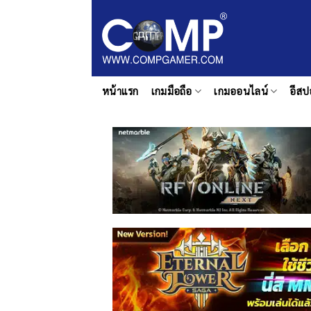
ข้าม
ไป
ยัง
เนื้อหา
หน้าแรก
เกมมือถือ
เกมออนไลน์
อีสป