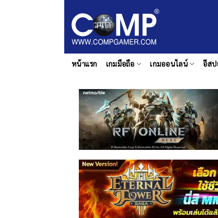
ข้าม
ไป
ยัง
เนื้อหา
หน้าแรก
เกมมือถือ
เกมออนไลน์
อีสป