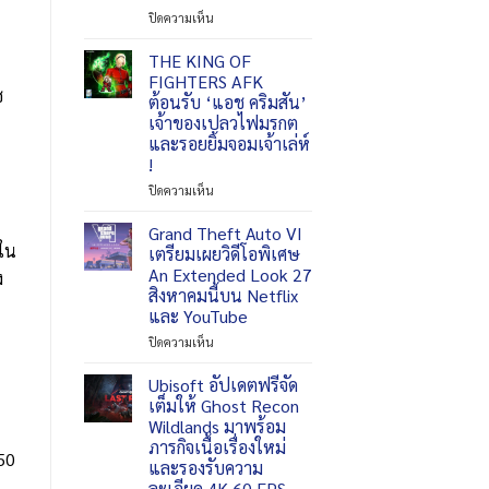
แล้ว
บน
ปิดความเห็น
Moonlighter
วัน
Level
2
นี้
Infinite
เพิ่ม
THE KING OF
ทั่ว
เผย
โหมด
โลก
FIGHTERS AFK
ไลน์
ใหม่
ซ
บน
ต้อนรับ ‘แอช คริมสัน’
อัป
และ
Nintendo
เจ้าของเปลวไฟมรกต
เกม
บท
eShop
และรอยยิ้มจอมเจ้าเล่ห์
ภายใน
สรุป
!
งาน
เนื้อ
Gamescom
เรื่อง
บน
ปิดความเห็น
2026
THE
KING
Grand Theft Auto VI
OF
าใน
เตรียมเผยวิดีโอพิเศษ
FIGHTERS
An Extended Look 27
ง
AFK
สิงหาคมนี้บน Netflix
ต้อนรับ
และ YouTube
‘แอช
ค
บน
ปิดความเห็น
ริม
Grand
สัน’
Theft
Ubisoft อัปเดตฟรีจัด
เจ้าของ
Auto
เต็มให้ Ghost Recon
เปลว
VI
Wildlands มาพร้อม
ไฟ
เตรียม
ภารกิจเนื้อเรื่องใหม่
มรกต
เผย
50
และรองรับความ
และ
วิดีโอ
ละเอียด 4K 60 FPS
รอย