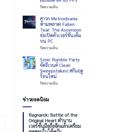
พิเศษ
ยิ้ม
An
บน
ปิดความเห็น
จอม
Extended
Ubisoft
เจ้า
Look
อัปเดต
สาวก Metroidvania
เล่ห์
27
ฟรี
ห้ามพลาด! Fallen
!
สิงหาคม
จัด
Tear: The Ascension
นี้
เต็ม
จ่อเปิดตัวเวอร์ชันเต็ม
บน
ให้
บน PC
Netflix
Ghost
และ
Recon
บน
ปิดความเห็น
YouTube
Wildlands
สาวก
มา
Metroidvania
Sonic Rumble Party
พร้อม
ห้าม
จัดอีเวนต์ Clean
ภารกิจ
พลาด!
Sweepstakes! สกินฤดู
เนื้อ
Fallen
ร้อนใหม่
เรื่อง
Tear:
ใหม่
The
บน
ปิดความเห็น
และ
Ascension
Sonic
รองรับ
จ่อ
Rumble
ความ
เปิด
Party
ข่าวยอดนิยม
ละเอียด
ตัว
จัด
4K
เวอร์ชัน
อีเวนต์
60
เต็ม
Clean
Ragnarok: Battle of the
FPS
บน
Sweepstakes!
Original Heart ตำนาน
PC
สกิน
เวอร์ชั่นมือถืออีกแล้วเตรียม
ฤดู
ทดสอบในไต้หวัน