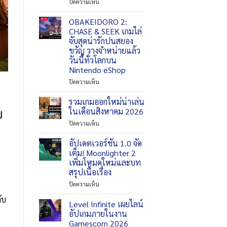
บน
ปิดความเห็น
Black
Desert
OBAKEIDORO 2:
Mobile
CHASE & SEEK เกมไล่
ปรับปรุง
จับสุดน่ารักปนสยอง
คอน
ขวัญ วางจำหน่ายแล้ว
เทนต์
วันนี้ทั่วโลกบน
ให้
Nintendo eShop
มี
ประสิทธิภาพ
บน
ปิดความเห็น
ยิ่ง
OBAKEIDORO
ขึ้น
2:
รวมเกมออกใหม่น่าเล่น
และ
CHASE
ในเดือนสิงหาคม 2026
ขยาย
ป
&
การ
บน
ปิดความเห็น
SEEK
เข้า
รวม
เกม
ถึง
เกม
อัปเดตเวอร์ชัน 1.0 จัด
ไล่
สมบัติ
ออก
จับ
เต็ม! Moonlighter 2
ใหม่
สุด
เพิ่มโหมดใหม่และบท
น่า
น่า
สรุปเนื้อเรื่อง
เล่น
รัก
ใน
บน
ปิดความเห็น
ปน
เดือน
อัปเดต
สยอง
ับ
สิงหาคม
เวอร์ชัน
ขวัญ
Level Infinite เผยไลน์
2026
1.0
วาง
อัปเกมภายในงาน
จัด
จำหน่าย
Gamescom 2026
เต็ม!