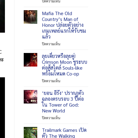
บน
ปิดความเห็น
RF
ONLINE
Mafia The Old
NEXT
Country’s Man of
เปิด
Honor ปล่อยตัวอย่าง
ตัว
เกมเพลย์แรกให้รับชม
แช
แล้ว
ป
เตอร์
บน
ปิดความเห็น
10
Mafia
C
พร้อม
The
ลุยเดี่ยวหรือลุยคู่!
ละ
ระบบ
Old
Crimson Moon ชูระบบ
เกม
Country’s
ต่อสู้สไตล์ Souls-like
เพล
Man
พร้อมโหมด Co-op
ย์
of
ใหม่
Honor
บน
ปิดความเห็น
และ
ปล่อย
ลุย
คอร์
ตัวอย่าง
เดี่ยว
‘ยอน อีรัง’ ปรากฏตัว
เวิลด์
เกม
หรือ
ฉลองครบรอบ 3 ปีต่อ
เร็ว
เพล
ลุย
ใน Tower of God:
ๆ
ย์
คู่!
New World
นี้
แรก
Crimson
ให้
Moon
บน
ปิดความเห็น
รับ
ชู
‘ยอน
ชม
ระบบ
อี
Trailmark Games เปิด
แล้ว
ต่อสู้
รัง’
ตัว The Walking