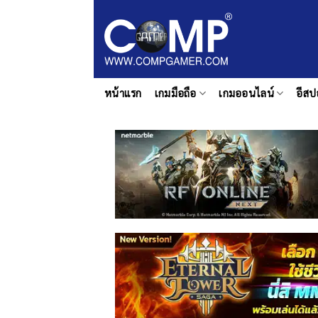
ข้าม
ไป
ยัง
เนื้อหา
หน้าแรก
เกมมือถือ
เกมออนไลน์
อีสป