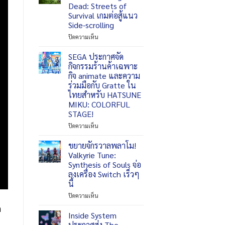
สไตล์
ปรากฏ
Dead: Streets of
Souls-
ตัว
Survival เกมต่อสู้แนว
like
ฉลอง
Side-scrolling
พร้อม
ครบ
โหมด
รอบ
บน
ปิดความเห็น
Co-
3
Trailmark
op
ปี
Games
SEGA ประกาศจัด
ต่อ
เปิด
กิจกรรมร้านค้าเฉพาะ
ใน
ตัว
กิจ animate และความ
Tower
The
ร่วมมือกับ Gratte ใน
of
Walking
ไทยสำหรับ HATSUNE
God:
Dead:
MIKU: COLORFUL
New
Streets
World
STAGE!
of
Survival
บน
ปิดความเห็น
เกม
SEGA
ต่อสู้
ประกาศ
ขยายจักรวาลพลาโม!
แนว
จัด
Valkyrie Tune:
Side-
กิจกรรม
Synthesis of Souls จ่อ
scrolling
ร้าน
ลงเครื่อง Switch เร็วๆ
ค้า
นี้
เฉพาะ
กิจ
บน
ปิดความเห็น
animate
ขยาย
ก
และ
จักร
Inside System
ความ
วาล
ประกาศส่ง The