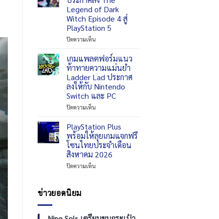
ร่วม
พลา
Legend of Dark
มือ
โม!
Witch Episode 4 สู่
กับ
Valkyrie
PlayStation 5
Gratte
Tune:
ใน
Synthesis
บน
ปิดความเห็น
ไทย
of
Inside
สำหรับ
Souls
System
เกมแพลตฟอร์มแนว
HATSUNE
จ่อ
ประกาศ
ท้าทายความแม่นยำ
MIKU:
ลง
ส่ง
Ladder Lad ประกาศ
COLORFUL
เครื่อง
The
ลงให้กับ Nintendo
STAGE!
Switch
Legend
Switch และ PC
เร็วๆ
of
นี้
Dark
บน
ปิดความเห็น
Witch
เกม
Episode
แพลตฟอร์ม
PlayStation Plus
4
แนว
พร้อมให้ลุยเกมแจกฟรี
สู่
ท้าทาย
โซนไทยประจำเดือน
PlayStation
ความ
สิงหาคม 2026
5
แม่นยำ
Ladder
บน
ปิดความเห็น
Lad
PlayStation
ประกาศ
Plus
ลง
พร้อม
ข่าวยอดนิยม
ให้
ให้
กับ
ลุย
Nintendo
เกม
Nine Sols เตรียมขนกระเป๋า