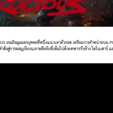
S เกมยิงมุมมองบุคคลที่หนึ่งแนวเอาตัวรอด เตรียมวางจำหน่ายบน P
ด้ดำดิ่งสู่การผจญภัยบนเกาะลึกลับที่เต็มไปด้วยทหารรับจ้าง ไดโนเสาร์ แ