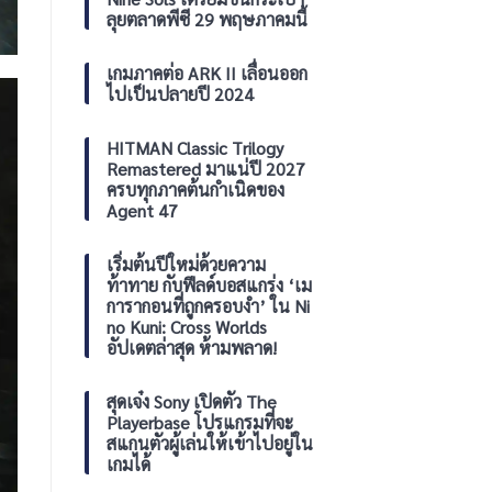
Switch
แจก
ลุยตลาดพีซี 29 พฤษภาคมนี้
และ
ฟรี
PC
โซน
ไทย
เกมภาคต่อ ARK II เลื่อนออก
ประจำ
ไปเป็นปลายปี 2024
เดือน
สิงหาคม
2026
HITMAN Classic Trilogy
Remastered มาแน่ปี 2027
ครบทุกภาคต้นกำเนิดของ
Agent 47
เริ่มต้นปีใหม่ด้วยความ
ท้าทาย กับฟีลด์บอสแกร่ง ‘เม
การากอนที่ถูกครอบงำ’ ใน Ni
no Kuni: Cross Worlds
อัปเดตล่าสุด ห้ามพลาด!
สุดเจ๋ง Sony เปิดตัว The
Playerbase โปรแกรมที่จะ
สแกนตัวผู้เล่นให้เข้าไปอยู่ใน
เกมได้