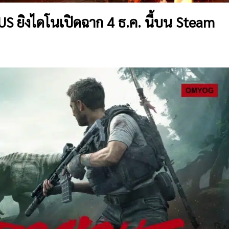
S ยิงไดโนเปิดฉาก 4 ธ.ค. นี้บน Steam