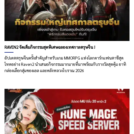
RAVEN2 จัดเต็มกิจกรรมสุดพิเศษฉลองเทศกาลตรุษจีน !
อัปเดตตรุษจีนครั้งสำคัญสำหรับเกม MMORPG แห่งโลกดาร์กแฟนตาซีสุด
โหดอย่าง Raven2 นำเสนอกิจกรรมมากมายที่มาพร้อมกับรางวัลสุดคุ้ม อาทิ
กล่องเลือกสุ่มของเอล และคลังหลวงโบราณ 2026