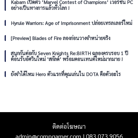
Tear:
Kabam เปิดตัว ‘Marvel Contest of Champions’ เวอร์ชัน PC
พร้อม
และ
The
ภารกิจ
YouTube
อย่างเป็นทางการแล้วทั่วโลก !
Ascension
เนื้อ
จ่อ
เรื่อง
เปิด
Hyrule Warriors: Age of Imprisonment ปล่อยเทรลเลอร์ใหม่
ใหม่
ตัว
และ
เวอร์ชัน
รองรับ
เต็ม
[Preview] Blades of Fire ลองก่อนวางจำหน่ายจริง
ความ
บน
ละเอียด
PC
4K
สนุกกันต่อกับ Seven Knights Re:BIRTH ฉลองครบรอบ 1 ปี
60
ต้อนรับอัศวินใหม่ ‘สกัลด์’ พร้อมคอนเทนต์ใหม่มากมาย !
FPS
ยังจำได้ไหม Hero ตัวแรกที่คุณเล่นใน DOTA คือตัวอะไร
ติดต่อโฆษณา
admin@compgamer.com
|
083 073 9056