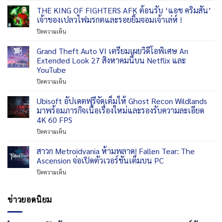
Moonlighter
วาง
Infinite
THE KING OF FIGHTERS AFK ต้อนรับ ‘แอช คริมสัน’
2
จำหน่าย
เผย
เพิ่ม
เจ้าของเปลวไฟมรกตและรอยยิ้มจอมเจ้าเล่ห์ !
แล้ว
ไลน์
โหมด
วัน
บน
ปิดความเห็น
อัป
ใหม่
นี้
THE
เกม
และ
ทั่ว
KING
Grand Theft Auto VI เตรียมเผยวิดีโอพิเศษ An
ภายใน
บท
โลก
OF
งาน
Extended Look 27 สิงหาคมนี้บน Netflix และ
สรุป
บน
FIGHTERS
Gamescom
เนื้อ
YouTube
Nintendo
AFK
2026
เรื่อง
eShop
บน
ปิดความเห็น
ต้อนรับ
Grand
‘แอช
Theft
ค
Ubisoft อัปเดตฟรีจัดเต็มให้ Ghost Recon Wildlands
Auto
ริม
มาพร้อมภารกิจเนื้อเรื่องใหม่และรองรับความละเอียด
VI
สัน’
4K 60 FPS
เตรียม
เจ้าของ
บน
ปิดความเห็น
เผย
เปลว
Ubisoft
วิดีโอ
ไฟ
อัปเดต
พิเศษ
มรกต
สาวก Metroidvania ห้ามพลาด! Fallen Tear: The
ฟรี
An
และ
Ascension จ่อเปิดตัวเวอร์ชันเต็มบน PC
จัด
Extended
รอย
บน
ปิดความเห็น
เต็ม
Look
ยิ้ม
สาวก
ให้
27
จอม
Metroidvania
Ghost
สิงหาคม
เจ้า
ห้าม
ข่าวยอดนิยม
Recon
นี้
เล่ห์
พลาด!
Wildlands
บน
!
Fallen
มา
Netflix