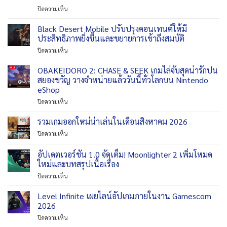
บน
ปิดความเห็น
VNGGames
จัด
Black Desert Mobile ปรับปรุงคอนเทนต์ให้มี
งาน
ประสิทธิภาพยิ่งขึ้นและขยายการเข้าถึงสมบัติ
ฉลอง
บน
ปิดความเห็น
ครบ
Black
รอบ
Desert
OBAKEIDORO 2: CHASE & SEEK เกมไล่จับสุดน่ารักปน
3
Mobile
เดือน
สยองขวัญ วางจำหน่ายแล้ววันนี้ทั่วโลกบน Nintendo
ปรับปรุง
Total
eShop
คอน
Football
บน
ปิดความเห็น
เทนต์
VNG
OBAKEIDORO
ให้
ต้อนรับ
2:
มี
รวมเกมออกใหม่น่าเล่นในเดือนสิงหาคม 2026
ตำนาน
CHASE
ประสิทธิภาพ
แชมป์
บน
ปิดความเห็น
&
ยิ่ง
โลก
รวม
SEEK
ขึ้น
Gianluca
เกม
อัปเดตเวอร์ชัน 1.0 จัดเต็ม! Moonlighter 2 เพิ่มโหมด
เกม
และ
Zambrotta
ออก
ไล่
ขยาย
ใหม่และบทสรุปเนื้อเรื่อง
ใหม่
จับ
การ
บน
ปิดความเห็น
น่า
สุด
เข้า
อัปเดต
เล่น
น่า
ถึง
เวอร์ชัน
ใน
Level Infinite เผยไลน์อัปเกมภายในงาน Gamescom
รัก
สมบัติ
1.0
เดือน
2026
ปน
จัด
สิงหาคม
สยอง
บน
ปิดความเห็น
เต็ม!
2026
ขวัญ
Level