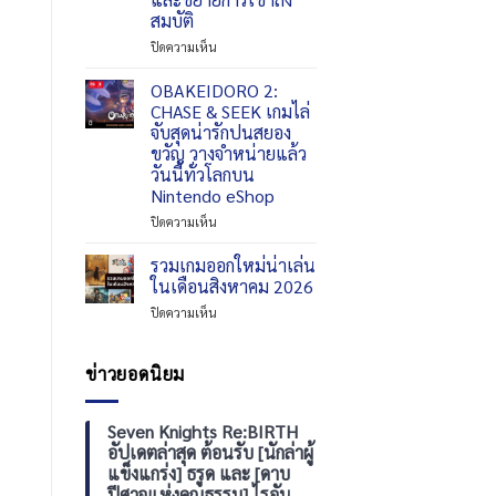
รอบ
สมบัติ
PC
3
เดือน
บน
ปิดความเห็น
Total
Black
Football
Desert
OBAKEIDORO 2:
VNG
Mobile
CHASE & SEEK เกมไล่
ต้อนรับ
ปรับปรุง
จับสุดน่ารักปนสยอง
ตำนาน
คอน
ขวัญ วางจำหน่ายแล้ว
แชมป์
เทนต์
วันนี้ทั่วโลกบน
โลก
ให้
Nintendo eShop
Gianluca
มี
Zambrotta
ประสิทธิภาพ
บน
ปิดความเห็น
ยิ่ง
OBAKEIDORO
ขึ้น
2:
รวมเกมออกใหม่น่าเล่น
และ
CHASE
ในเดือนสิงหาคม 2026
ขยาย
&
การ
บน
ปิดความเห็น
SEEK
เข้า
รวม
เกม
ถึง
เกม
ไล่
สมบัติ
ออก
ข่าวยอดนิยม
จับ
ใหม่
สุด
น่า
น่า
เล่น
Seven Knights Re:BIRTH
รัก
ใน
ปน
อัปเดตล่าสุด ต้อนรับ [นักล่าผู้
เดือน
สยอง
แข็งแกร่ง] ธรูด และ [ดาบ
สิงหาคม
ขวัญ
ปีศาจแห่งคุณธรรม] ไรอัน