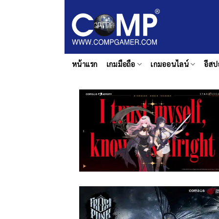
ข้าม
ไป
ยัง
เนื้อหา
หน้าแรก
เกมมือถือ
เกมออนไลน์
อีสป