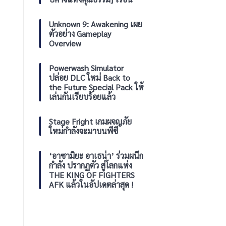
2026
วาง
จำหน่าย
แล้ว
Unknown 9: Awakening เผย
วัน
ตัวอย่าง Gameplay
นี้
Overview
ทั่ว
โลก
บน
Powerwash Simulator
Nintendo
ปล่อย DLC ใหม่ Back to
eShop
the Future Special Pack ให้
เล่นกันเรียบร้อยแล้ว
Stage Fright เกมผจญภัย
ใหม่กำลังจะมาบนพีซี
‘อาซามิยะ อาเธน่า’ ร่วมผนึก
กำลัง ปรากฏตัว สู่โลกแห่ง
THE KING OF FIGHTERS
AFK แล้วในอัปเดตล่าสุด !