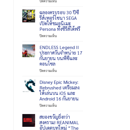
บน
ปิดความเห็น
The
Hood
ฉลองครบรอบ 30 ปีซี
พร้อม
รีส์เพอร์โซนา SEGA
เข้า
เปิดให้ชมอนิเมะ
ร่วม
Persona ทั้งซีรีส์ได้ฟรี
สนามรบ
ใน
บน
ปิดความเห็น
Marvel
ฉลอง
Rivals
ครบ
ENDLESS Legend II
Season
รอบ
ประกาศวันจำหน่าย 17
9.5:
30
กันยายน บนพีซีและ
The
ปี
คอนโซล
Mystery
ซี
of
รีส์
บน
ปิดความเห็น
Thebes
เพ
ENDLESS
แล้ว
อร์
Legend
Disney Epic Mickey:
โซนา
II
Rebrushed เตรียมลง
SEGA
ประกาศ
ให้เล่นบน iOS และ
เปิด
วัน
Android 16 กันยายน
ให้
จำหน่าย
ชม
17
บน
ปิดความเห็น
อ
กันยายน
Disney
นิ
บน
Epic
สยองขวัญยิ่งกว่า
เมะ
พีซี
Mickey:
สงคราม! REANIMAL
Persona
และ
Rebrushed
อัปเดตบทใหม่ “The
ทั้ง
คอนโซล
เตรียม