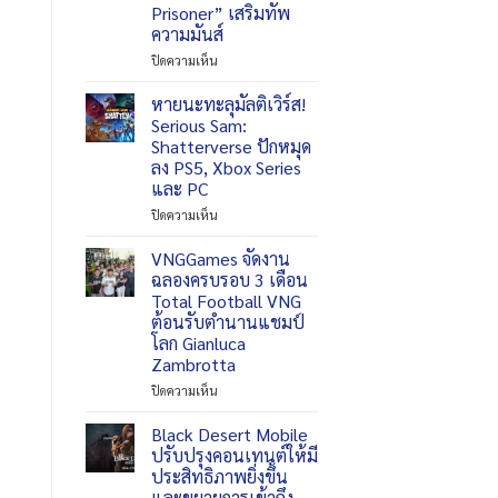
Prisoner” เสริมทัพ
ซี
ลง
ความมันส์
รีส์
ให้
ได้
เล่น
บน
ปิดความเห็น
ฟรี
บน
สยอง
iOS
ขวัญ
หายนะทะลุมัลติเวิร์ส!
และ
ยิ่ง
Serious Sam:
Android
กว่า
Shatterverse ปักหมุด
16
สงคราม!
ลง PS5, Xbox Series
กันยายน
REANIMAL
และ PC
อัปเดต
บท
บน
ปิดความเห็น
ใหม่
หายนะ
“The
ทะ
VNGGames จัดงาน
Prisoner”
ลุ
ฉลองครบรอบ 3 เดือน
เสริม
มัลติ
Total Football VNG
ทัพ
เวิร์ส!
ต้อนรับตำนานแชมป์
ความ
Serious
โลก Gianluca
มันส์
Sam:
Zambrotta
Shatterverse
ปัก
บน
ปิดความเห็น
หมุด
VNGGames
ลง
จัด
Black Desert Mobile
PS5,
งาน
ปรับปรุงคอนเทนต์ให้มี
Xbox
ฉลอง
ประสิทธิภาพยิ่งขึ้น
Series
ครบ
และขยายการเข้าถึง
และ