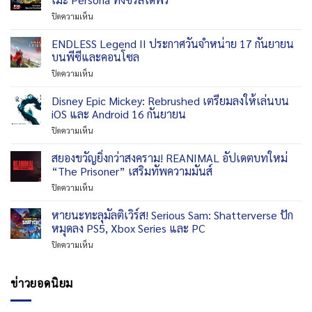
เข้า
พร้อม
ใน
บน
ปิดความเห็น
ร่วม
วาง
วัน
ฉลอง
สนามรบ
จำหน่าย
ที่
ครบ
ENDLESS Legend II ประกาศวันจำหน่าย 17 กันยายน
ใน
แล้ว
29
รอบ
Marvel
บนพีซีและคอนโซล
กันยายน
30
Rivals
2026
บน
ปิดความเห็น
ปี
Season
ENDLESS
ซี
9.5:
Legend
Disney Epic Mickey: Rebrushed เตรียมลงให้เล่นบน
รีส์
The
II
เพ
iOS และ Android 16 กันยายน
Mystery
ประกาศ
อร์
of
บน
ปิดความเห็น
วัน
โซนา
Thebes
Disney
จำหน่าย
SEGA
แล้ว
Epic
สยองขวัญยิ่งกว่าสงคราม! REANIMAL อัปเดตบทใหม่
17
เปิด
Mickey:
กันยายน
“The Prisoner” เสริมทัพความมันส์
ให้
Rebrushed
บน
ชม
บน
ปิดความเห็น
เตรียม
พีซี
อ
สยอง
ลง
และ
นิ
ขวัญ
หายนะทะลุมัลติเวิร์ส! Serious Sam: Shatterverse ปัก
ให้
คอนโซล
เมะ
ยิ่ง
เล่น
หมุดลง PS5, Xbox Series และ PC
Persona
กว่า
บน
ทั้ง
บน
ปิดความเห็น
สงคราม!
iOS
ซี
หายนะ
REANIMAL
และ
รีส์
ทะ
อัปเดต
Android
ได้
ลุ
ข่าวยอดนิยม
บท
16
ฟรี
มัลติ
ใหม่
กันยายน
เวิร์ส!
“The