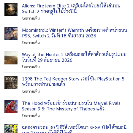
Aliens: Fireteam Elite 2 เตรียมโดดไปลงให้เล่นบน
Switch 2 ช่วงฤดูใบไม้ร่วงปีนี้
บน
ปิดความเห็น
Aliens:
Fireteam
Moomintroll: Winter’s Warmth เตรียมวางจำหน่ายบน
Elite
PS5, Switch 2 วันที่ 18 กันยายน 2026
2
บน
ปิดความเห็น
เตรียม
Moomintroll:
โดด
Winter’s
Way of the Hunter 2 เตรียมออกให้ล่าสัตวเต็มรูปแบบ
ไป
Warmth
ลง
ในวันที่ 29 กันยายน 2026
เตรียม
ให้
บน
ปิดความเห็น
วาง
เล่น
Way
จำหน่าย
บน
of
1998 The Toll Keeper Story เวอร์ชัน PlayStation 5
บน
Switch
the
PS5,
พร้อมวางจำหน่ายแล้ว
2
Hunter
Switch
ช่วง
บน
ปิดความเห็น
2
2
ฤดู
1998
เตรียม
วัน
ใบไม้
The
The Hood พร้อมเข้าร่วมสนามรบใน Marvel Rivals
ออก
ที่
ร่วง
Toll
ให้
Season 9.5: The Mystery of Thebes แล้ว
18
ปี
Keeper
ล่า
กันยายน
นี้
บน
ปิดความเห็น
Story
สัตว
2026
The
เวอร์ชัน
เต็ม
Hood
ฉลองครบรอบ 30 ปีซีรีส์เพอร์โซนา SEGA เปิดให้ชมอนิ
PlayStation
รูป
พร้อม
5
เมะ Persona ทั้งซีรีส์ได้ฟรี
แบบ