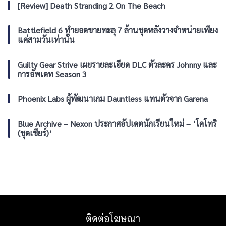
Serious
[Review] Death Stranding 2 On The Beach
Prisoner”
Sam:
เสริม
Shatterverse
ทัพ
ปัก
Battlefield 6 ทำยอดขายทะลุ 7 ล้านชุดหลังวางจำหน่ายเพียง
ความ
หมุด
แค่สามวันเท่านั้น
มันส์
ลง
PS5,
Xbox
Guilty Gear Strive เผยรายละเอียด DLC ตัวละคร Johnny และ
Series
การอัพเดท Season 3
และ
PC
Phoenix Labs ผู้พัฒนาเกม Dauntless แทนตัวจาก Garena
Blue Archive – Nexon ประกาศอัปเดตนักเรียนใหม่ – ‘โคโทริ
(ชุดเชียร์)’
ติดต่อโฆษณา