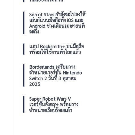
ร้อน
ใหม่
Sea of Stars กำลังจะไปลงให้
เล่นกันบนมือถือทั้ง iOS และ
Android ช่วงเดือนเมษายนที่
จะถึง
แอป Rocksmith+ บนมือถือ
พร้อมให้ใช้งานทั่วโลกแล้ว
Borderlands เตรียมวาง
จำหน่ายเวอร์ชั่น Nintendo
Switch 2 วันที่ 3 ตุลาคม
2025
Super Robot Wars V
เวอร์ชั่นอังกฤษ พร้อมวาง
จำหน่ายเรียบร้อยแล้ว