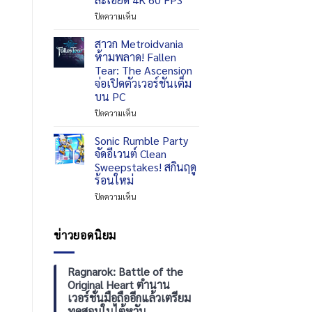
พิเศษ
ยิ้ม
An
บน
ปิดความเห็น
จอม
Extended
Ubisoft
เจ้า
Look
อัปเดต
สาวก Metroidvania
เล่ห์
27
ฟรี
ห้ามพลาด! Fallen
!
สิงหาคม
จัด
Tear: The Ascension
นี้
เต็ม
จ่อเปิดตัวเวอร์ชันเต็ม
บน
ให้
บน PC
Netflix
Ghost
และ
Recon
บน
ปิดความเห็น
YouTube
Wildlands
สาวก
มา
Metroidvania
Sonic Rumble Party
พร้อม
ห้าม
จัดอีเวนต์ Clean
ภารกิจ
พลาด!
Sweepstakes! สกินฤดู
เนื้อ
Fallen
ร้อนใหม่
เรื่อง
Tear:
ใหม่
The
บน
ปิดความเห็น
และ
Ascension
Sonic
รองรับ
จ่อ
Rumble
ความ
เปิด
Party
ข่าวยอดนิยม
ละเอียด
ตัว
จัด
4K
เวอร์ชัน
อีเวนต์
60
เต็ม
Clean
Ragnarok: Battle of the
FPS
บน
Sweepstakes!
Original Heart ตำนาน
PC
สกิน
เวอร์ชั่นมือถืออีกแล้วเตรียม
ฤดู
ทดสอบในไต้หวัน