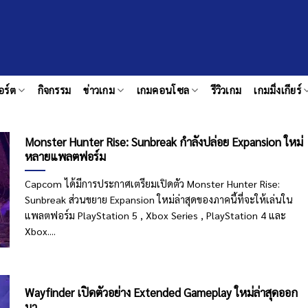
อร์ต
กิจกรรม
ข่าวเกม
เกมคอนโซล
รีวิวเกม
เกมมิ่งเกียร์
Monster Hunter Rise: Sunbreak กำลังปล่อย Expansion ใหม่
หลายแพลตฟอร์ม
Capcom ได้มีการประกาศเตรียมเปิดตัว Monster Hunter Rise:
Sunbreak ส่วนขยาย Expansion ใหม่ล่าสุดของภาคนี้ที่จะให้เล่นใน
แพลตฟอร์ม PlayStation 5 , Xbox Series , PlayStation 4 และ
Xbox....
Wayfinder เปิดตัวอย่าง Extended Gameplay ใหม่ล่าสุดออก
มา