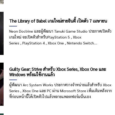
The Library of Babel เกมใหม่สายอินดี้ เปิดตัว 7 เมษายน
Neon Doctrine และผู้พัฒนา Tanuki Game Studio ประกาศเปิดตัว
เกมใหม่ จะเปิดตัวสำหรับPlayStation 5 , Xbox
Series , PlayStation 4 , Xbox One , Nintendo Switch....
Guilty Gear: Strive สำหรับ Xbox Series, Xbox One และ
Windows พร้อมใช้งานแล้ว
ผู้พัฒนา Arc System Works ประกาศวางจำหน่ายแล้วสำหรับ Xbox
Series , Xbox One และ PC ผ่าน Microsoft Store เพิ่มเติมหลังจาก
ที่ก่อนหน้านี้ได้เปิดตัวไปแล้วหลายแพลตฟอร์มนั่นเอง