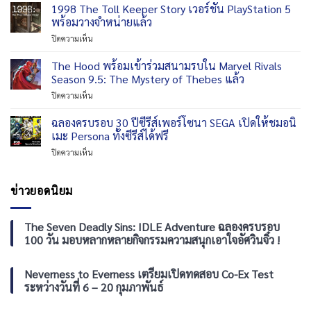
of
1998 The Toll Keeper Story เวอร์ชัน PlayStation 5
บน
Switch
the
PS5,
พร้อมวางจำหน่ายแล้ว
2
Hunter
Switch
ช่วง
บน
ปิดความเห็น
2
2
ฤดู
1998
เตรียม
วัน
ใบไม้
The
The Hood พร้อมเข้าร่วมสนามรบใน Marvel Rivals
ออก
ที่
ร่วง
Toll
ให้
Season 9.5: The Mystery of Thebes แล้ว
18
ปี
Keeper
ล่า
กันยายน
นี้
บน
ปิดความเห็น
Story
สัตว
2026
The
เวอร์ชัน
เต็ม
Hood
ฉลองครบรอบ 30 ปีซีรีส์เพอร์โซนา SEGA เปิดให้ชมอนิ
PlayStation
รูป
พร้อม
5
เมะ Persona ทั้งซีรีส์ได้ฟรี
แบบ
เข้า
พร้อม
ใน
บน
ปิดความเห็น
ร่วม
วาง
วัน
ฉลอง
สนามรบ
จำหน่าย
ที่
ครบ
ใน
แล้ว
29
รอบ
ข่าวยอดนิยม
Marvel
กันยายน
30
Rivals
2026
ปี
Season
ซี
The Seven Deadly Sins: IDLE Adventure ฉลองครบรอบ
9.5:
รีส์
The
100 วัน มอบหลากหลายกิจกรรมความสนุกเอาใจอัศวินจิ๋ว !
เพ
Mystery
อร์
of
โซนา
Neverness to Everness เตรียมเปิดทดสอบ Co-Ex Test
Thebes
SEGA
แล้ว
ระหว่างวันที่ 6 – 20 กุมภาพันธ์
เปิด
ให้