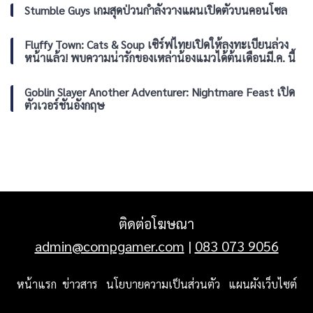
ชม
Stumble Guys เกมสุดป่วนกำลังวางแผนเปิดตัวบนคอนโซล
อ
นิ
เมะ
Fluffy Town: Cats & Soup เซิร์ฟไทยเปิดให้ลงทะเบียนล่วง
Persona
หน้าแล้ว! พบความน่ารักของเหล่าน้องแมวได้ต้นเดือนมี.ค. นี้
ทั้ง
ซี
รีส์
Goblin Slayer Another Adventurer: Nightmare Feast เปิด
ได้
ตัวเวอร์ชันอังกฤษ
ฟรี
ติดต่อโฆษณา
admin@compgamer.com
|
083 073 9056
หน้าแรก
ข่าวสาร
นโยบายความเป็นส่วนตัว
แผนผังเว็บไซต์