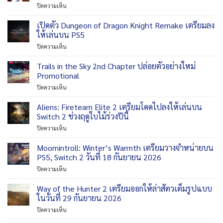
บน
ปิดความเห็น
วาง
FlipCat
จำหน่าย
พร้อม
เปิดตัว Dungeon of Dragon Knight Remake เตรียมลง
แล้ว
วาง
บน
ให้เล่นบน PS5
จำหน่าย
XBOX
บน
ปิดความเห็น
เวอร์ชั่น
Series
เปิด
PS4
XlS
ตัว
Trails in the Sky 2nd Chapter ปล่อยตัวอย่างใหม่
ใน
Dungeon
วัน
Promotional
of
ที่
บน
ปิดความเห็น
Dragon
12
Trails
Knight
สิงหาคม
in
Aliens: Fireteam Elite 2 เตรียมโดดไปลงให้เล่นบน
Remake
นี้
the
เตรียม
Switch 2 ช่วงฤดูใบไม้ร่วงปีนี้
Sky
ลง
บน
ปิดความเห็น
2nd
ให้
Aliens:
Chapter
เล่น
Fireteam
Moomintroll: Winter’s Warmth เตรียมวางจำหน่ายบน
ปล่อย
บน
Elite
ตัวอย่าง
PS5, Switch 2 วันที่ 18 กันยายน 2026
PS5
2
ใหม่
บน
ปิดความเห็น
เตรียม
Promotional
Moomintroll:
โดด
Winter’s
Way of the Hunter 2 เตรียมออกให้ล่าสัตวเต็มรูปแบบ
ไป
Warmth
ลง
ในวันที่ 29 กันยายน 2026
เตรียม
ให้
บน
ปิดความเห็น
วาง
เล่น
Way
จำหน่าย
บน