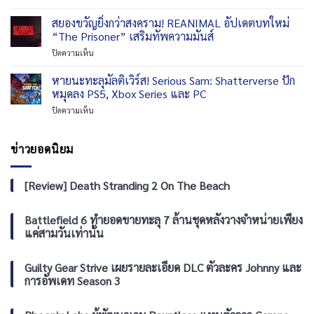
Thebes
Disney
จำหน่าย
SEGA
แล้ว
Epic
สยองขวัญยิ่งกว่าสงคราม! REANIMAL อัปเดตบทใหม่
17
เปิด
Mickey:
กันยายน
“The Prisoner” เสริมทัพความมันส์
ให้
Rebrushed
บน
ชม
บน
ปิดความเห็น
เตรียม
พีซี
อ
สยอง
ลง
และ
นิ
ขวัญ
หายนะทะลุมัลติเวิร์ส! Serious Sam: Shatterverse ปัก
ให้
คอนโซล
เมะ
ยิ่ง
เล่น
หมุดลง PS5, Xbox Series และ PC
Persona
กว่า
บน
ทั้ง
บน
ปิดความเห็น
สงคราม!
iOS
ซี
หายนะ
REANIMAL
และ
รีส์
ทะ
อัปเดต
Android
ได้
ลุ
ข่าวยอดนิยม
บท
16
ฟรี
มัลติ
ใหม่
กันยายน
เวิร์ส!
“The
Serious
[Review] Death Stranding 2 On The Beach
Prisoner”
Sam:
เสริม
Shatterverse
ทัพ
ปัก
Battlefield 6 ทำยอดขายทะลุ 7 ล้านชุดหลังวางจำหน่ายเพียง
ความ
หมุด
แค่สามวันเท่านั้น
มันส์
ลง
PS5,
Xbox
Guilty Gear Strive เผยรายละเอียด DLC ตัวละคร Johnny และ
Series
การอัพเดท Season 3
และ
PC