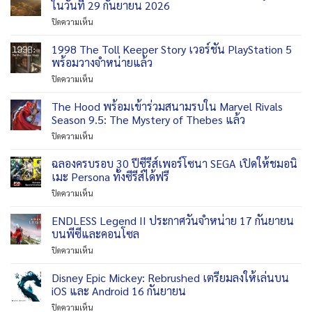
ลง
ในวันที่ 29 กันยายน 2026
เตรียม
ให้
บน
ปิดความเห็น
วาง
เล่น
Way
จำหน่าย
บน
of
1998 The Toll Keeper Story เวอร์ชัน PlayStation 5
บน
Switch
the
PS5,
พร้อมวางจำหน่ายแล้ว
2
Hunter
Switch
ช่วง
บน
ปิดความเห็น
2
2
ฤดู
1998
เตรียม
วัน
ใบไม้
The
The Hood พร้อมเข้าร่วมสนามรบใน Marvel Rivals
ออก
ที่
ร่วง
Toll
ให้
Season 9.5: The Mystery of Thebes แล้ว
18
ปี
Keeper
ล่า
กันยายน
นี้
บน
ปิดความเห็น
Story
สัตว
2026
The
เวอร์ชัน
เต็ม
Hood
ฉลองครบรอบ 30 ปีซีรีส์เพอร์โซนา SEGA เปิดให้ชมอนิ
PlayStation
รูป
พร้อม
5
เมะ Persona ทั้งซีรีส์ได้ฟรี
แบบ
เข้า
พร้อม
ใน
บน
ปิดความเห็น
ร่วม
วาง
วัน
ฉลอง
สนามรบ
จำหน่าย
ที่
ครบ
ENDLESS Legend II ประกาศวันจำหน่าย 17 กันยายน
ใน
แล้ว
29
รอบ
Marvel
บนพีซีและคอนโซล
กันยายน
30
Rivals
2026
บน
ปิดความเห็น
ปี
Season
ENDLESS
ซี
9.5:
Legend
Disney Epic Mickey: Rebrushed เตรียมลงให้เล่นบน
รีส์
The
II
เพ
iOS และ Android 16 กันยายน
Mystery
ประกาศ
อร์
of
บน
ปิดความเห็น
วัน
โซนา